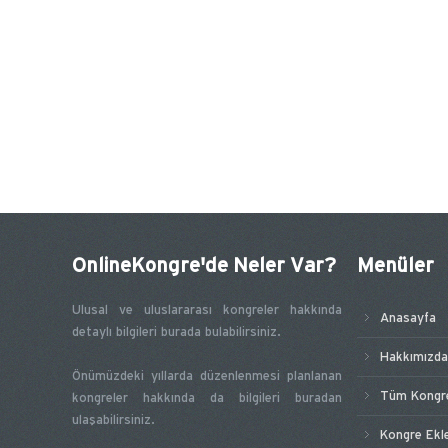
OnlineKongre'de Neler Var?
Menüler
Ulusal ve uluslararası kongreler hakkında
Anasayfa
detaylı bilgileri burada bulabilirsiniz.
Hakkımızda
Önümüzdeki yıllarda düzenlenmesi planlanan
Tüm Kongre
kongreler hakkında da bilgileri buradan
ulaşabilirsiniz.
Kongre Ekl