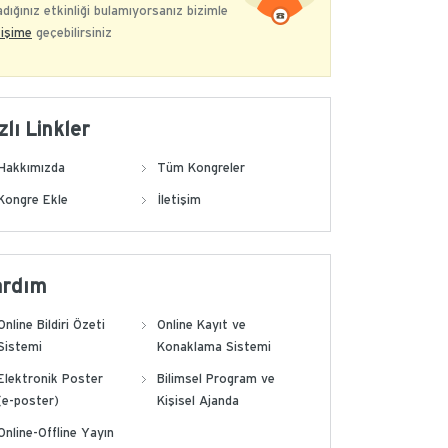
dığınız etkinliği bulamıyorsanız bizimle
tişime
geçebilirsiniz
zlı Linkler
Hakkımızda
Tüm Kongreler
Kongre Ekle
İletişim
ardım
Online Bildiri Özeti
Online Kayıt ve
Sistemi
Konaklama Sistemi
Elektronik Poster
Bilimsel Program ve
(e-poster)
Kişisel Ajanda
Online-Offline Yayın