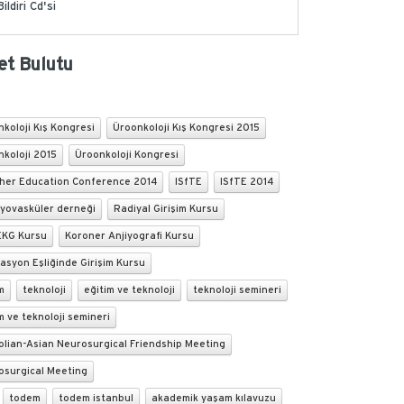
Bildiri Cd'si
et Bulutu
koloji Kış Kongresi
Üroonkoloji Kış Kongresi 2015
koloji 2015
Üroonkoloji Kongresi
her Education Conference 2014
ISfTE
ISfTE 2014
iyovasküler derneği
Radiyal Girişim Kursu
 EKG Kursu
Koroner Anjiyografi Kursu
asyon Eşliğinde Girişim Kursu
m
teknoloji
eğitim ve teknoloji
teknoloji semineri
m ve teknoloji semineri
olian-Asian Neurosurgical Friendship Meeting
osurgical Meeting
todem
todem istanbul
akademik yaşam kılavuzu