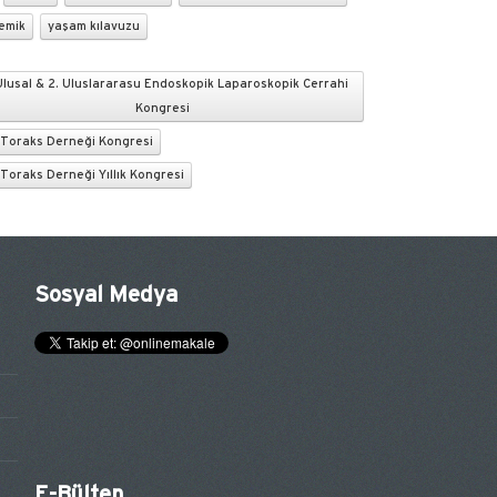
emik
yaşam kılavuzu
 Ulusal & 2. Uluslararasu Endoskopik Laparoskopik Cerrahi
Kongresi
 Toraks Derneği Kongresi
Toraks Derneği Yıllık Kongresi
Sosyal Medya
E-Bülten