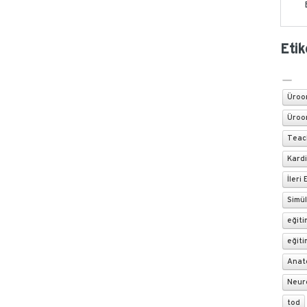
Etik
Üroon
Üroon
Teac
Kard
İleri
Simül
eğiti
eğiti
Anat
Neur
tod