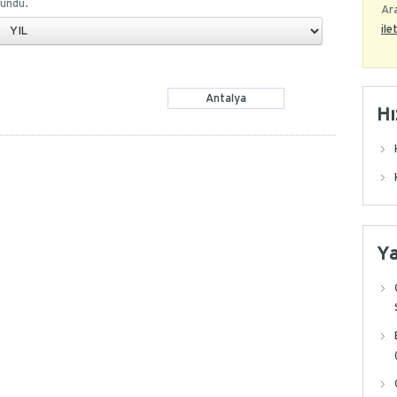
undu.
Ara
ile
Antalya
Hı
Y