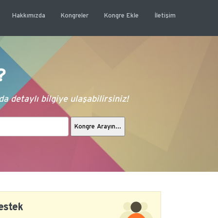
Hakkımızda
Kongreler
Kongre Ekle
İletişim
?
 detaylı bilgiye ulaşabilirsiniz!
estek