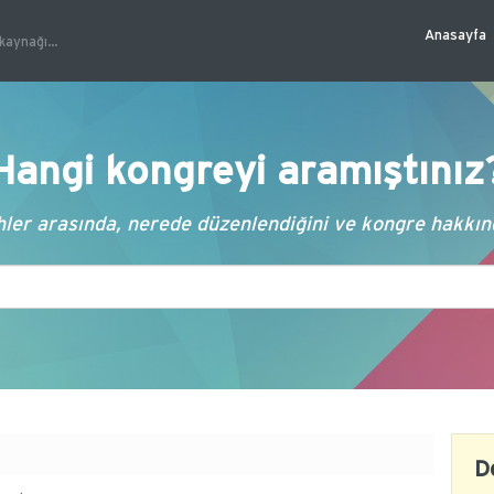
Anasayfa
kaynağı...
Hangi kongreyi aramıştınız
ler arasında, nerede düzenlendiğini ve kongre hakkında
D