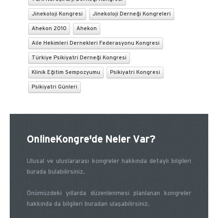
Jinekoloji Kongresi
Jinekoloji Derneği Kongreleri
Ahekon 2010
Ahekon
Aile Hekimleri Dernekleri Federasyonu Kongresi
Türkiye Psikiyatri Derneği Kongresi
Klinik Eğitim Sempozyumu
Psikiyatri Kongresi
Psikiyatri Günleri
OnlineKongre'de Neler Var?
Ulusal ve uluslararası kongreler hakkında detaylı bilgileri
burada bulabilirsiniz.
Önümüzdeki yıllarda düzenlenmesi planlanan kongreler
hakkında da bilgileri buradan ulaşabilirsiniz.