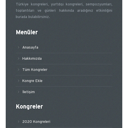
Türkiye kongreleri, yurtdışı kongreleri, sempozyumları,
toplantıları ve günleri hakkında aradığınız etkinliğini
burada bulabilirsiniz.
Menüler
Anasayfa
Hakkımızda
Tüm Kongreler
Kongre Ekle
İletişim
Kongreler
2020 Kongreleri