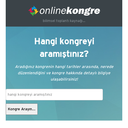
bilimsel toplantı kaynağı...
Hangi kongreyi
aramıştınız?
Aradığınız kongrenin hangi tarihler arasında, nerede
düzenlendiğini ve kongre hakkında detaylı bilgiye
ulaşabilirsiniz!