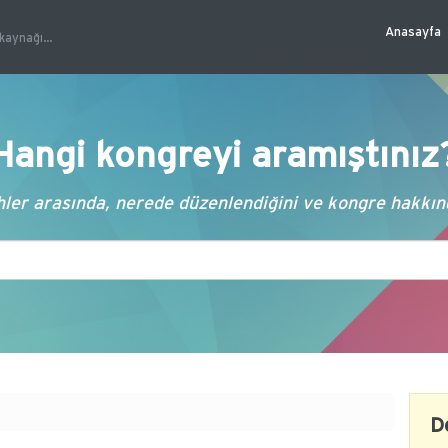
Anasayfa
kaynağı...
Hangi kongreyi aramıştınız
ler arasında, nerede düzenlendiğini ve kongre hakkında
D