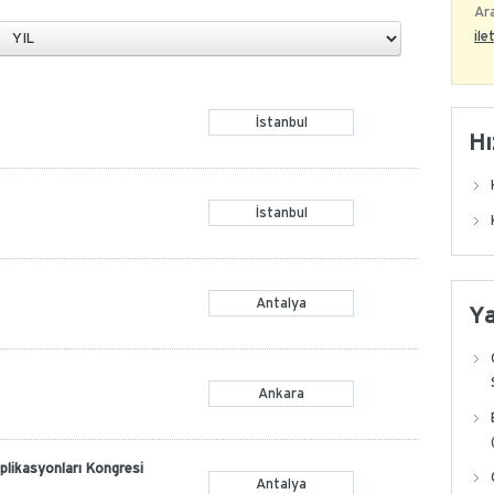
Ara
ile
İstanbul
Hı
İstanbul
Antalya
Y
Ankara
plikasyonları Kongresi
Antalya