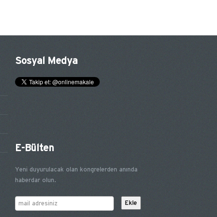
Sosyal Medya
E-Bülten
Yeni duyurulacak olan kongrelerden anında
haberdar olun.