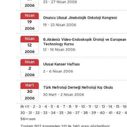
23 - 27 Nisan 2006
2006
Nisan
Onuncu Ulusal Jinekolojik Onkoloji Kongresi
19
19 - 23 Nisan 2006
2006
Nisan
8.Akdeniz Video-Endoskopik Üroloji ve European 
Technology Kursu
12
12 - 16 Nisan 2006
2006
Nisan
Ulusal Kanser Haftası
2
2 - 6 Nisan 2006
2006
Mart
Türk Nefroloji Derneği Nefroloji Kış Okulu
30
30 Mart - 2 Nisan 2006
2006
ilk
<<
1
-
2
-
3
-
4
-
5
-
6
-
7
-
8
-
9
-
10
-
11
-
12
-
13
-
14
-
15
-
16
30
-
31
-
32
-
33
-
34
-
35
-
36
-
37
-
38
-
39
-
40
-
41
-
42
-
4
56
>>
son
Toplam 1107 kongreden 321 ile 340 arası gösteriliyor