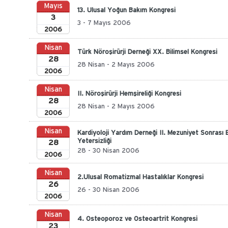
Mayıs
13. Ulusal Yoğun Bakım Kongresi
3
3 - 7 Mayıs 2006
2006
Nisan
Türk Nöroşirürji Derneği XX. Bilimsel Kongresi
28
28 Nisan - 2 Mayıs 2006
2006
Nisan
II. Nöroşirürji Hemşireliği Kongresi
28
28 Nisan - 2 Mayıs 2006
2006
Nisan
Kardiyoloji Yardım Derneği II. Mezuniyet Sonrası 
Yetersizliği
28
28 - 30 Nisan 2006
2006
Nisan
2.Ulusal Romatizmal Hastalıklar Kongresi
26
26 - 30 Nisan 2006
2006
Nisan
4. Osteoporoz ve Osteoartrit Kongresi
23