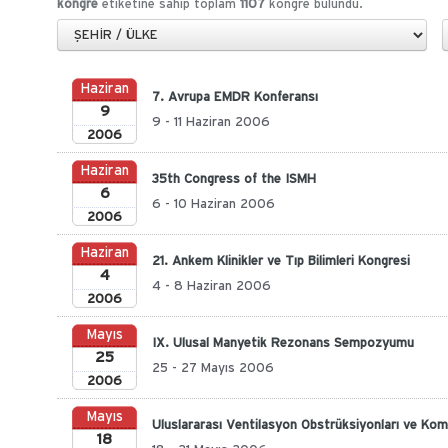
kongre
etiketine sahip toplam
1107
kongre bulundu.
Haziran
7. Avrupa EMDR Konferansı
9
9 - 11 Haziran 2006
2006
Haziran
35th Congress of the ISMH
6
6 - 10 Haziran 2006
2006
Haziran
21. Ankem Klinikler ve Tıp Bilimleri Kongresi
4
4 - 8 Haziran 2006
2006
Mayıs
IX. Ulusal Manyetik Rezonans Sempozyumu
25
25 - 27 Mayıs 2006
2006
Mayıs
Uluslararası Ventilasyon Obstrüksiyonları ve Kom
18