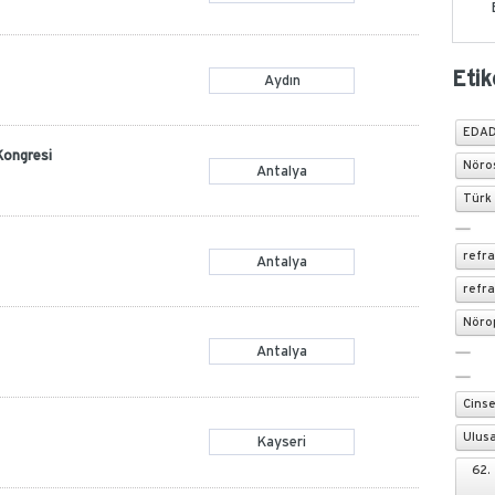
Etik
Aydın
EDAD
Kongresi
Nöroş
Antalya
Türk 
refr
Antalya
refra
Nörop
Antalya
Cinse
Ulusa
Kayseri
62. 