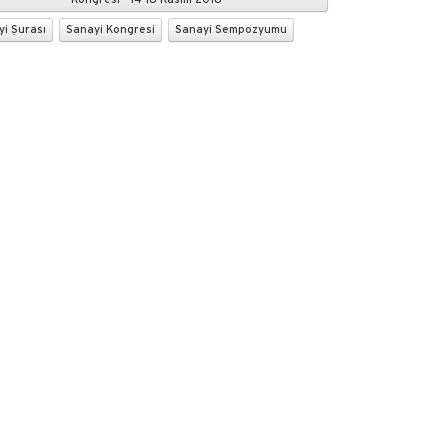
Kongresi - 14-18 Kasım 2018
i Şurası
Sanayi Kongresi
Sanayi Sempozyumu