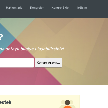
Hakkımızda
Kongreler
Kongre Ekle
İletişim
?
 detaylı bilgiye ulaşabilirsiniz!
estek