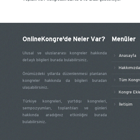
OnlineKongre'de Neler Var?
Menüler
Ulusal ve uluslararası kongreler hakkında
Anasayfa
detaylı bilgileri burada bulabilirsiniz.
Hakkımızda
Önümüzdeki yıllarda düzenlenmesi planlanan
Tüm Kongre
kongreler hakkında da bilgileri buradan
ulaşabilirsiniz.
Kongre Ekl
Türkiye kongreleri, yurtdışı kongreleri,
İletişim
sempozyumları, toplantıları ve günleri
hakkında aradığınız etkinliğini burada
bulabilirsiniz.