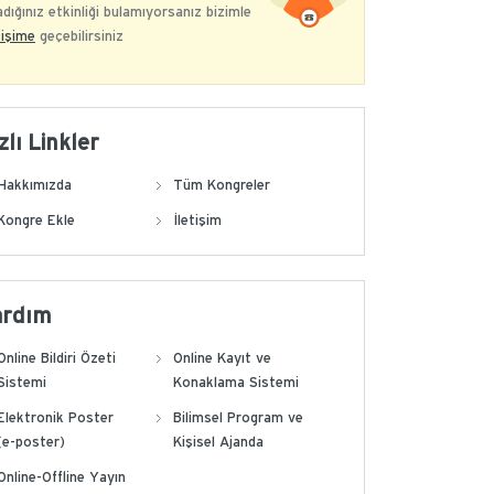
dığınız etkinliği bulamıyorsanız bizimle
tişime
geçebilirsiniz
zlı Linkler
Hakkımızda
Tüm Kongreler
Kongre Ekle
İletişim
ardım
Online Bildiri Özeti
Online Kayıt ve
Sistemi
Konaklama Sistemi
Elektronik Poster
Bilimsel Program ve
(e-poster)
Kişisel Ajanda
Online-Offline Yayın