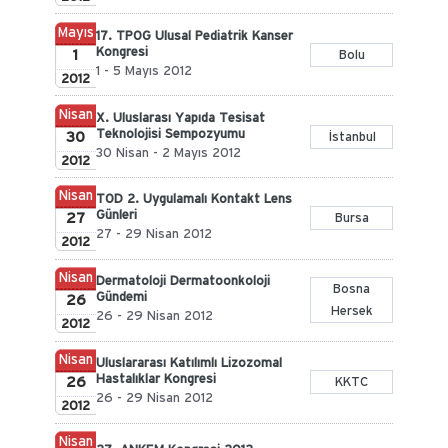
Mayıs
17. TPOG Ulusal Pediatrik Kanser
Kongresi
1
Bolu
1 - 5 Mayıs 2012
2012
Nisan
X. Uluslarası Yapıda Tesisat
Teknolojisi Sempozyumu
30
İstanbul
30 Nisan - 2 Mayıs 2012
2012
Nisan
TOD 2. Uygulamalı Kontakt Lens
Günleri
27
Bursa
27 - 29 Nisan 2012
2012
Nisan
Dermatoloji Dermatoonkoloji
Bosna
Gündemi
26
Hersek
26 - 29 Nisan 2012
2012
Nisan
Uluslararası Katılımlı Lizozomal
Hastalıklar Kongresi
26
KKTC
26 - 29 Nisan 2012
2012
Nisan