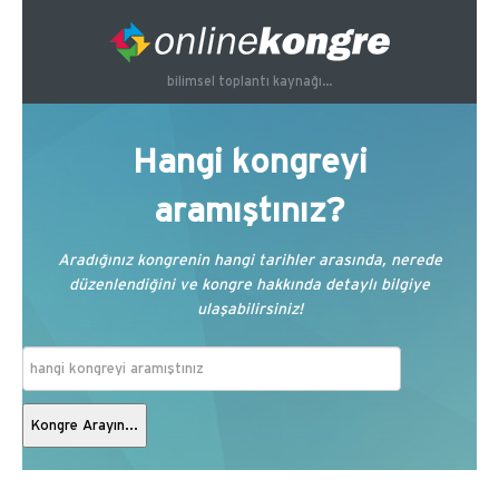
bilimsel toplantı kaynağı...
Hangi kongreyi
aramıştınız?
Aradığınız kongrenin hangi tarihler arasında, nerede
düzenlendiğini ve kongre hakkında detaylı bilgiye
ulaşabilirsiniz!