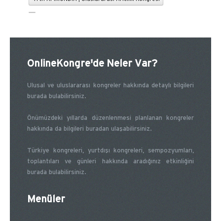
OnlineKongre'de Neler Var?
Ulusal ve uluslararası kongreler hakkında detaylı bilgileri
burada bulabilirsiniz.
Önümüzdeki yıllarda düzenlenmesi planlanan kongreler
hakkında da bilgileri buradan ulaşabilirsiniz.
Türkiye kongreleri, yurtdışı kongreleri, sempozyumları,
toplantıları ve günleri hakkında aradığınız etkinliğini
burada bulabilirsiniz.
Menüler