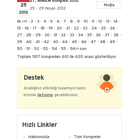
27. ANKEM Kongresi 2012
25
Muğla
25 - 29 Nisan 2012
2012
ilk
<<
1
-
2
-
3
-
4
-
5
-
6
-
7
-
8
-
9
-
10
-
11
-
12
-
13
-
14
-
15
-
16
-
17
-
18
-
19
-
20
-
21
-
22
-
23
-
24
-
25
-
26
-
27
-
28
-
29
-
30
-
31
-
32
-
33
-
34
-
35
-
36
-
37
-
38
-
39
-
40
-
41
-
42
-
43
-
44
-
45
-
46
-
47
-
48
-
49
-
50
-
51
-
52
-
53
-
54
-
55
-
56
>>
son
Toplam 1107 kongreden 601 ile 620 arası gösteriliyor
Destek
Aradığınız etkinliği bulamıyorsanız
bizimle
iletişime
geçebilirsiniz
Hızlı Linkler
Hakkımızda
Tüm Kongreler