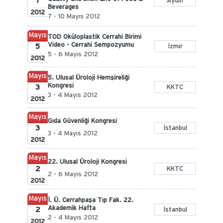
7
Aydın
Beverages
2012
7 - 10 Mayıs 2012
Mayıs
TOD Oküloplastik Cerrahi Birimi
Video - Cerrahi Sempozyumu
5
İzmir
5 - 6 Mayıs 2012
2012
Mayıs
5. Ulusal Üroloji Hemşireliği
Kongresi
3
KKTC
3 - 4 Mayıs 2012
2012
Mayıs
Gıda Güvenliği Kongresi
3
İstanbul
3 - 4 Mayıs 2012
2012
Mayıs
22. Ulusal Üroloji Kongresi
2
KKTC
2 - 6 Mayıs 2012
2012
Mayıs
İ. Ü. Cerrahpaşa Tıp Fak. 22.
Akademik Hafta
2
İstanbul
2 - 4 Mayıs 2012
2012