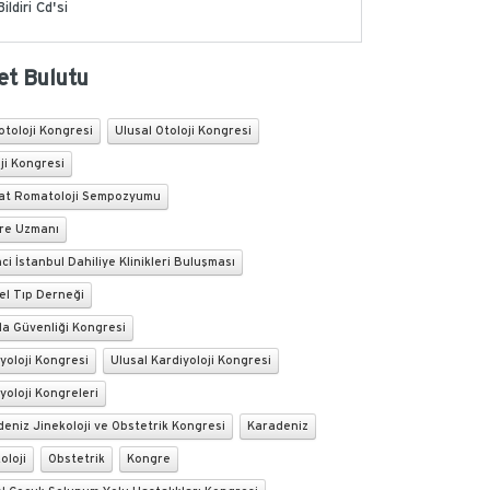
Bildiri Cd'si
et Bulutu
toloji Kongresi
Ulusal Otoloji Kongresi
ji Kongresi
ırat Romatoloji Sempozyumu
re Uzmanı
ci İstanbul Dahiliye Klinikleri Buluşması
el Tıp Derneği
da Güvenliği Kongresi
yoloji Kongresi
Ulusal Kardiyoloji Kongresi
yoloji Kongreleri
eniz Jinekoloji ve Obstetrik Kongresi
Karadeniz
oloji
Obstetrik
Kongre