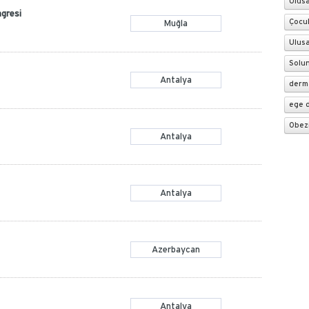
Ulusa
ngresi
Çocuk
Muğla
Ulusa
Solun
Antalya
derma
ege d
Obez
Antalya
Antalya
Azerbaycan
Antalya