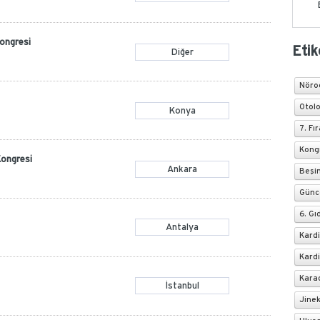
Kongresi
Etik
Diğer
Nöroo
Otolo
Konya
7. F
Kong
Kongresi
Ankara
Beşin
Günc
6. Gı
Antalya
Kardi
Kardi
Karad
İstanbul
Jinek