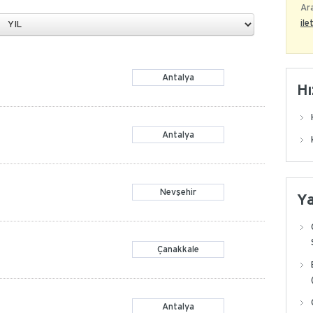
Ara
ile
Antalya
Hı
Antalya
Nevşehir
Y
Çanakkale
Antalya