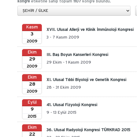
kongre
etiketine sahip toplam
1107
kongre bulundu.
Kasım
XVII. Ulusal Allerji ve Klinik İmmünoloji Kongresi
3
3 - 7 Kasım 2009
2009
Ekim
III. Baş Boyun Kanserleri Kongresi
29
29 Ekim - 1 Kasım 2009
2009
Ekim
XI. Ulusal Tıbbi Biyoloji ve Genetik Kongresi
28
28 - 31 Ekim 2009
2009
Eylül
41. Ulusal Fizyoloji Kongresi
9
9 - 13 Eylül 2015
2015
Ekim
36. Ulusal Radyoloji Kongresi TÜRKRAD 2015
22