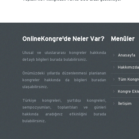
OnlineKongre'de Neler Var?
Menüler
Ulusal ve uluslararası kongreler hakkında
Anasayfa
detaylı bilgileri burada bulabilirsiniz.
Hakkımızda
Önümüzdeki yıllarda düzenlenmesi planlanan
Tüm Kongre
kongreler hakkında da bilgileri buradan
ulaşabilirsiniz.
Kongre Ekl
Türkiye kongreleri, yurtdışı kongreleri,
İletişim
sempozyumları, toplantıları ve günleri
hakkında aradığınız etkinliğini burada
bulabilirsiniz.