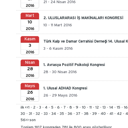
21 - 24 Nisan 2016
2016
Mart
2. ULUSLARARASI İŞ MAKİNALARI KONGRESİ
10
10 - 11 Mart 2016
2016
Kasım
Türk Kalp ve Damar Cerrahisi Derneği 14. Ulusal 
3
3 - 6 Kasım 2016
2016
Nisan
1. Avrasya Pozitif Psikoloji Kongresi
28
28 - 30 Nisan 2016
2016
Mayıs
1. Ulusal ADHAD Kongresi
26
26 - 29 Mayıs 2016
2016
ilk
<<
1
-
2
-
3
-
4
-
5
-
6
-
7
-
8
-
9
-
10
-
11
-
12
-
13
-
14
-
15
-
16
30
-
31
-
32
-
33
-
34
-
35
-
36
-
37
-
38
-
39
-
40
-
41
-
42
-
4
56
>>
son
Toplam 1107 kongreden 781 ile 800 arası gösteriliyor