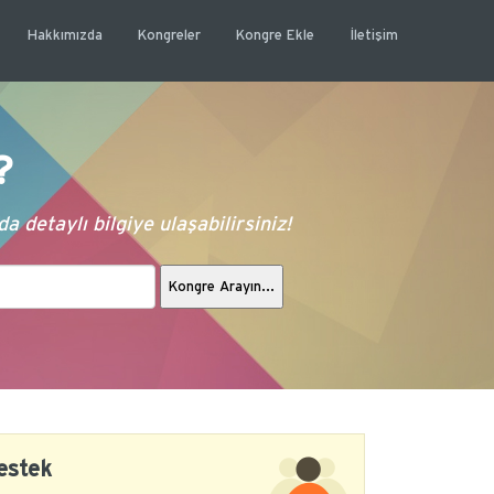
Hakkımızda
Kongreler
Kongre Ekle
İletişim
?
 detaylı bilgiye ulaşabilirsiniz!
estek