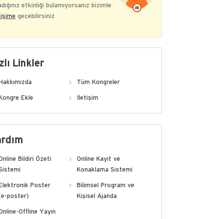
dığınız etkinliği bulamıyorsanız bizimle
tişime
geçebilirsiniz
zlı Linkler
Hakkımızda
Tüm Kongreler
Kongre Ekle
İletişim
ardım
Online Bildiri Özeti
Online Kayıt ve
Sistemi
Konaklama Sistemi
Elektronik Poster
Bilimsel Program ve
(e-poster)
Kişisel Ajanda
Online-Offline Yayın