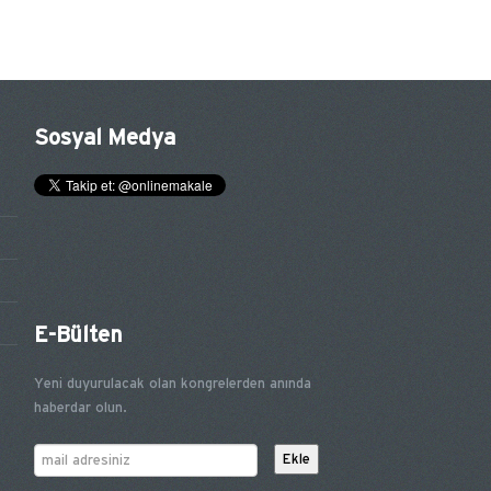
Sosyal Medya
E-Bülten
Yeni duyurulacak olan kongrelerden anında
haberdar olun.