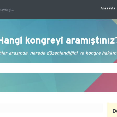
Anasayfa
kaynağı...
Hangi kongreyi aramıştınız
ler arasında, nerede düzenlendiğini ve kongre hakkında
D