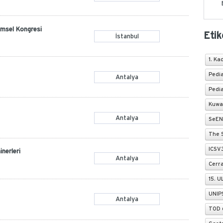
limsel Kongresi
Etik
İstanbul
1. Ka
Pedia
Antalya
Pedia
Kuwa
Antalya
SeEN
The 
ICSV
nerleri
Antalya
Cerr
15. 
UNIP
Antalya
TOD 