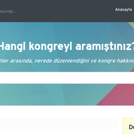
Anasayfa
kaynağı...
Hangi kongreyi aramıştınız
ler arasında, nerede düzenlendiğini ve kongre hakkında
D