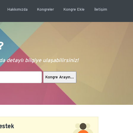
Hakkımızda
Kongreler
Kongre Ekle
İletişim
?
 detaylı bilgiye ulaşabilirsiniz!
estek