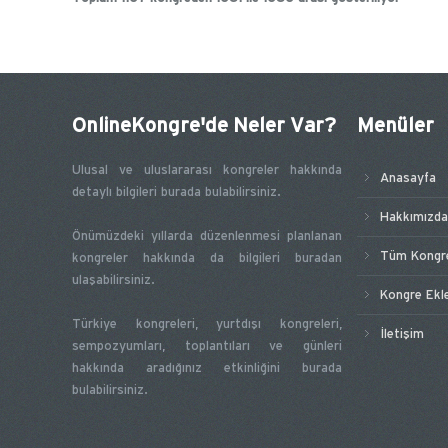
OnlineKongre'de Neler Var?
Menüler
Ulusal ve uluslararası kongreler hakkında
Anasayfa
detaylı bilgileri burada bulabilirsiniz.
Hakkımızda
Önümüzdeki yıllarda düzenlenmesi planlanan
Tüm Kongre
kongreler hakkında da bilgileri buradan
ulaşabilirsiniz.
Kongre Ekl
Türkiye kongreleri, yurtdışı kongreleri,
İletişim
sempozyumları, toplantıları ve günleri
hakkında aradığınız etkinliğini burada
bulabilirsiniz.