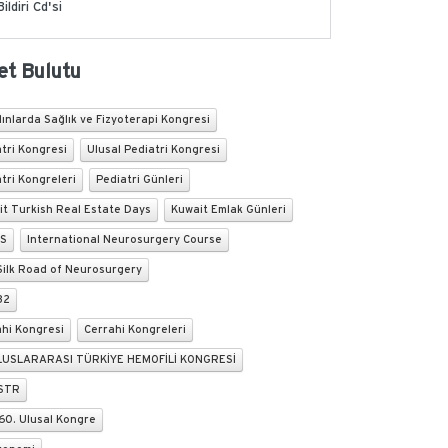
Bildiri Cd'si
et Bulutu
dınlarda Sağlık ve Fizyoterapi Kongresi
tri Kongresi
Ulusal Pediatri Kongresi
tri Kongreleri
Pediatri Günleri
it Turkish Real Estate Days
Kuwait Emlak Günleri
S
International Neurosurgery Course
Silk Road of Neurosurgery
32
ahi Kongresi
Cerrahi Kongreleri
ULUSLARARASI TÜRKİYE HEMOFİLİ KONGRESİ
STR
60. Ulusal Kongre