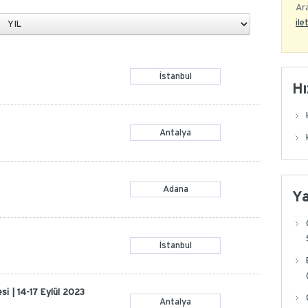
Ara
ile
İstanbul
Hı
Antalya
Adana
Y
İstanbul
si | 14-17 Eylül 2023
Antalya