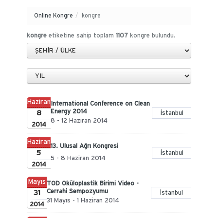
Online Kongre
/
kongre
kongre
etiketine sahip toplam
1107
kongre bulundu.
Haziran
International Conference on Clean
Energy 2014
8
İstanbul
8 - 12 Haziran 2014
2014
Haziran
13. Ulusal Ağrı Kongresi
5
İstanbul
5 - 8 Haziran 2014
2014
Mayıs
TOD Oküloplastik Birimi Video -
Cerrahi Sempozyumu
31
İstanbul
31 Mayıs - 1 Haziran 2014
2014