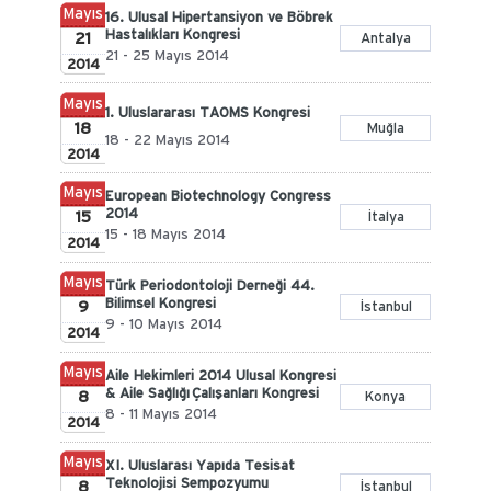
Mayıs
16. Ulusal Hipertansiyon ve Böbrek
Hastalıkları Kongresi
21
Antalya
21 - 25 Mayıs 2014
2014
Mayıs
1. Uluslararası TAOMS Kongresi
18
Muğla
18 - 22 Mayıs 2014
2014
Mayıs
European Biotechnology Congress
2014
15
İtalya
15 - 18 Mayıs 2014
2014
Mayıs
Türk Periodontoloji Derneği 44.
Bilimsel Kongresi
9
İstanbul
9 - 10 Mayıs 2014
2014
Mayıs
Aile Hekimleri 2014 Ulusal Kongresi
& Aile Sağlığı Çalışanları Kongresi
8
Konya
8 - 11 Mayıs 2014
2014
Mayıs
XI. Uluslarası Yapıda Tesisat
Teknolojisi Sempozyumu
8
İstanbul