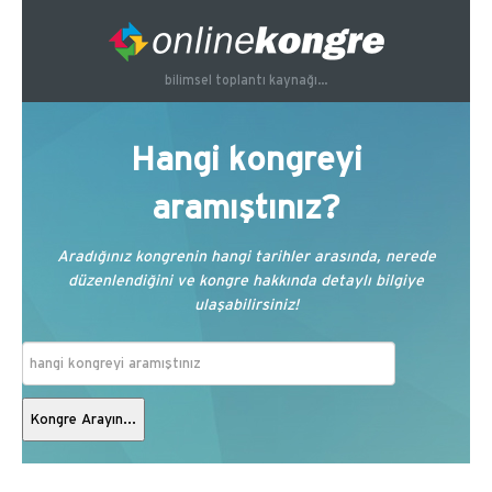
bilimsel toplantı kaynağı...
Hangi kongreyi
aramıştınız?
Aradığınız kongrenin hangi tarihler arasında, nerede
düzenlendiğini ve kongre hakkında detaylı bilgiye
ulaşabilirsiniz!