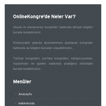
OnlineKongre'de Neler Var?
Ulusal ve uluslararası kongreler hakkında detaylı bilgileri
burada bulabilirsiniz.
Önümüzdeki yıllarda düzenlenmesi planlanan kongreler
hakkında da bilgileri buradan ulaşabilirsiniz.
Türkiye kongreleri, yurtdışı kongreleri, sempozyumları,
toplantıları ve günleri hakkında aradığınız etkinliğini
burada bulabilirsiniz.
Menüler
Anasayfa
Hakkımızda