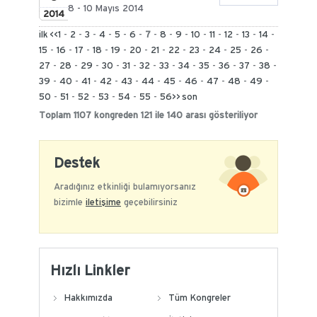
8 - 10 Mayıs 2014
2014
ilk
<<
1
-
2
-
3
-
4
-
5
-
6
-
7
-
8
-
9
-
10
-
11
-
12
-
13
-
14
-
15
-
16
-
17
-
18
-
19
-
20
-
21
-
22
-
23
-
24
-
25
-
26
-
27
-
28
-
29
-
30
-
31
-
32
-
33
-
34
-
35
-
36
-
37
-
38
-
39
-
40
-
41
-
42
-
43
-
44
-
45
-
46
-
47
-
48
-
49
-
50
-
51
-
52
-
53
-
54
-
55
-
56
>>
son
Toplam 1107 kongreden 121 ile 140 arası gösteriliyor
Destek
Aradığınız etkinliği bulamıyorsanız
bizimle
iletişime
geçebilirsiniz
Hızlı Linkler
Hakkımızda
Tüm Kongreler