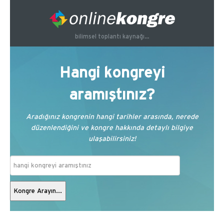
bilimsel toplantı kaynağı...
Hangi kongreyi
aramıştınız?
Aradığınız kongrenin hangi tarihler arasında, nerede
düzenlendiğini ve kongre hakkında detaylı bilgiye
ulaşabilirsiniz!