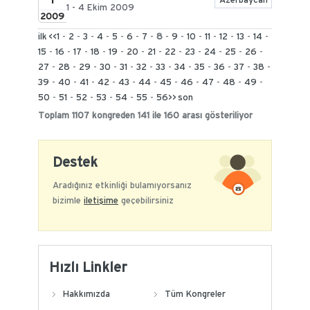
1
Azerbaycan
1 - 4 Ekim 2009
2009
ilk
<<
1
-
2
-
3
-
4
-
5
-
6
-
7
-
8
-
9
-
10
-
11
-
12
-
13
-
14
-
15
-
16
-
17
-
18
-
19
-
20
-
21
-
22
-
23
-
24
-
25
-
26
-
27
-
28
-
29
-
30
-
31
-
32
-
33
-
34
-
35
-
36
-
37
-
38
-
39
-
40
-
41
-
42
-
43
-
44
-
45
-
46
-
47
-
48
-
49
-
50
-
51
-
52
-
53
-
54
-
55
-
56
>>
son
Toplam 1107 kongreden 141 ile 160 arası gösteriliyor
Destek
Aradığınız etkinliği bulamıyorsanız
bizimle
iletişime
geçebilirsiniz
Hızlı Linkler
Hakkımızda
Tüm Kongreler