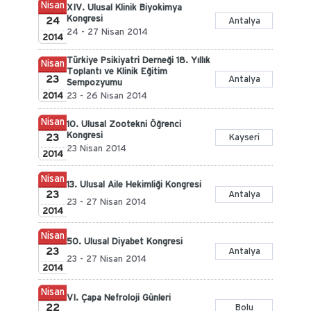
Nisan
XIV. Ulusal Klinik Biyokimya
Kongresi
24
Antalya
24 - 27 Nisan 2014
2014
Türkiye Psikiyatri Derneği 18. Yıllık
Nisan
Toplantı ve Klinik Eğitim
23
Antalya
Sempozyumu
2014
23 - 26 Nisan 2014
Nisan
10. Ulusal Zootekni Öğrenci
Kongresi
23
Kayseri
23 Nisan 2014
2014
Nisan
13. Ulusal Aile Hekimliği Kongresi
23
Antalya
23 - 27 Nisan 2014
2014
Nisan
50. Ulusal Diyabet Kongresi
23
Antalya
23 - 27 Nisan 2014
2014
Nisan
VI. Çapa Nefroloji Günleri
22
Bolu