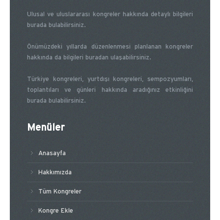
Ulusal ve uluslararası kongreler hakkında detaylı bilgileri
burada bulabilirsiniz.
Önümüzdeki yıllarda düzenlenmesi planlanan kongreler
hakkında da bilgileri buradan ulaşabilirsiniz.
Türkiye kongreleri, yurtdışı kongreleri, sempozyumları,
toplantıları ve günleri hakkında aradığınız etkinliğini
burada bulabilirsiniz.
Menüler
Anasayfa
Hakkımızda
Tüm Kongreler
Kongre Ekle