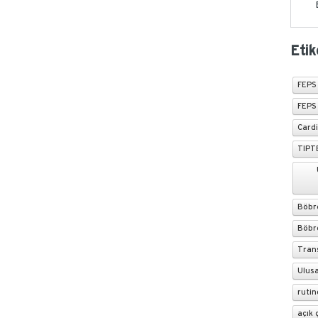
Etik
FEPS
FEPS
Card
TIPT
Böbre
Böbre
Tran
Ulusa
rutin
açık 