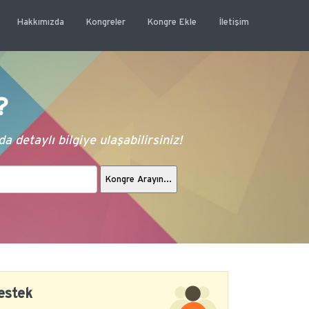
Hakkımızda
Kongreler
Kongre Ekle
İletişim
?
 detaylı bilgiye ulaşabilirsiniz!
estek