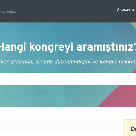
Anasayfa
kaynağı...
Hangi kongreyi aramıştınız
ler arasında, nerede düzenlendiğini ve kongre hakkında
D