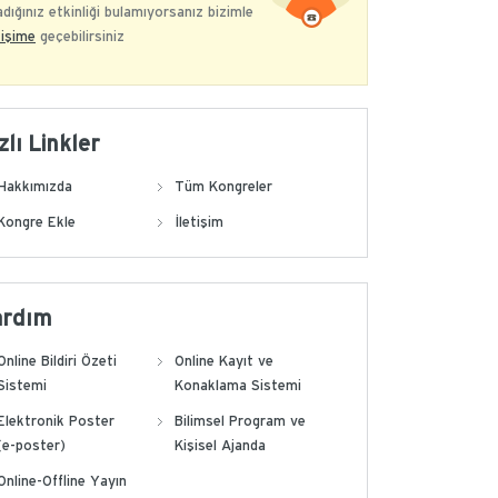
dığınız etkinliği bulamıyorsanız bizimle
tişime
geçebilirsiniz
zlı Linkler
Hakkımızda
Tüm Kongreler
Kongre Ekle
İletişim
ardım
Online Bildiri Özeti
Online Kayıt ve
Sistemi
Konaklama Sistemi
Elektronik Poster
Bilimsel Program ve
(e-poster)
Kişisel Ajanda
Online-Offline Yayın