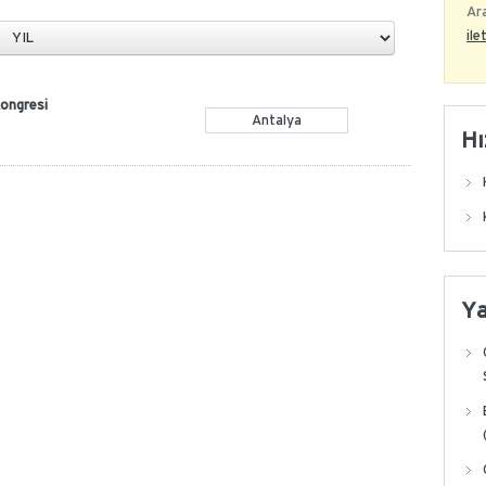
Ara
ile
Kongresi
Antalya
Hı
Y