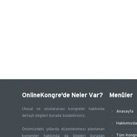
OnlineKongre'de Neler Var?
Menüler
Ulusal ve uluslararası kongreler hakkında
Anasayfa
detaylı bilgileri burada bulabilirsiniz.
Hakkımızda
Önümüzdeki yıllarda düzenlenmesi planlanan
Tüm Kongre
kongreler hakkında da bilgileri buradan