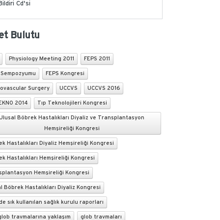
Bildiri Cd'si
et Bulutu
Physiology Meeting 2011
FEPS 2011
 Sempozyumu
FEPS Kongresi
iovascular Surgery
UCCVS
UCCVS 2016
EKNO 2014
Tıp Teknolojileri Kongresi
Ulusal Böbrek Hastalıkları Diyaliz ve Transplantasyon
Hemşireliği Kongresi
k Hastalıkları Diyaliz Hemşireliği Kongresi
k Hastalıkları Hemşireliği Kongresi
splantasyon Hemşireliği Kongresi
l Böbrek Hastalıkları Diyaliz Kongresi
de sık kullanılan sağlık kurulu raporları
glob travmalarına yaklaşım
glob travmaları