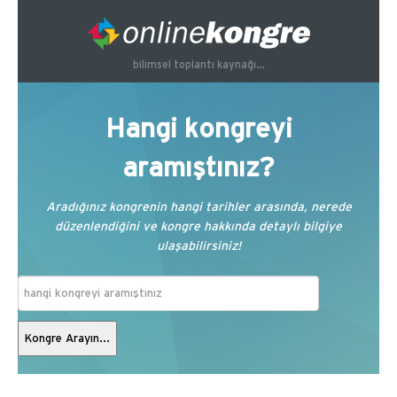
bilimsel toplantı kaynağı...
Hangi kongreyi
aramıştınız?
Aradığınız kongrenin hangi tarihler arasında, nerede
düzenlendiğini ve kongre hakkında detaylı bilgiye
ulaşabilirsiniz!