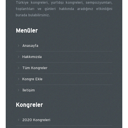
Türkiye kongreleri, yurtdışı kongreleri, sempozyumları,
toplantıları ve günleri hakkında aradığınız etkinliğini
burada bulabilirsiniz.
Menüler
Anasayfa
Hakkımızda
Tüm Kongreler
Kongre Ekle
İletişim
Kongreler
2020 Kongreleri