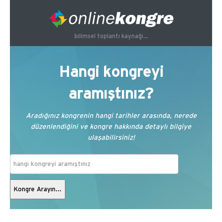
bilimsel toplantı kaynağı...
Hangi kongreyi
aramıştınız?
Aradığınız kongrenin hangi tarihler arasında, nerede
düzenlendiğini ve kongre hakkında detaylı bilgiye
ulaşabilirsiniz!