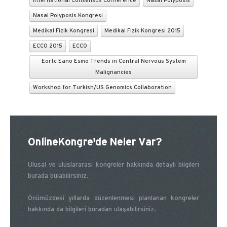
International Consensus Conference
Nasal Polyposis
Nasal Polyposis Kongresi
Medikal Fizik Kongresi
Medikal Fizik Kongresi 2015
ECCO 2015
ECCO
Eortc Eano Esmo Trends in Central Nervous System
Malignancies
Workshop for Turkish/US Genomics Collaboration
OnlineKongre'de Neler Var?
Ulusal ve uluslararası kongreler hakkında detaylı bilgileri
burada bulabilirsiniz.
Önümüzdeki yıllarda düzenlenmesi planlanan kongreler
hakkında da bilgileri buradan ulaşabilirsiniz.