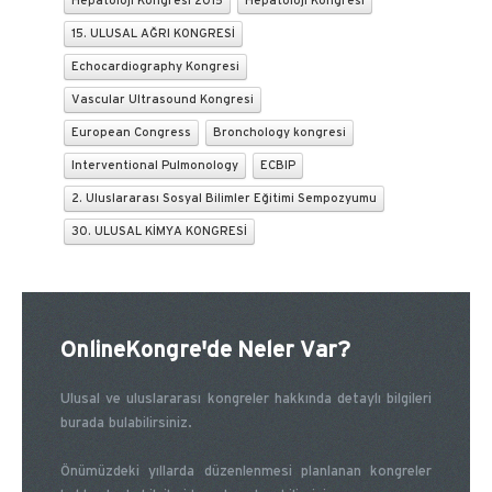
Hepatoloji Kongresi 2015
Hepatoloji Kongresi
15. ULUSAL AĞRI KONGRESİ
Echocardiography Kongresi
Vascular Ultrasound Kongresi
European Congress
Bronchology kongresi
Interventional Pulmonology
ECBIP
2. Uluslararası Sosyal Bilimler Eğitimi Sempozyumu
30. ULUSAL KİMYA KONGRESİ
OnlineKongre'de Neler Var?
Ulusal ve uluslararası kongreler hakkında detaylı bilgileri
burada bulabilirsiniz.
Önümüzdeki yıllarda düzenlenmesi planlanan kongreler