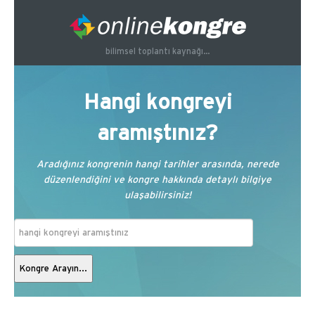
bilimsel toplantı kaynağı...
Hangi kongreyi
aramıştınız?
Aradığınız kongrenin hangi tarihler arasında, nerede
düzenlendiğini ve kongre hakkında detaylı bilgiye
ulaşabilirsiniz!