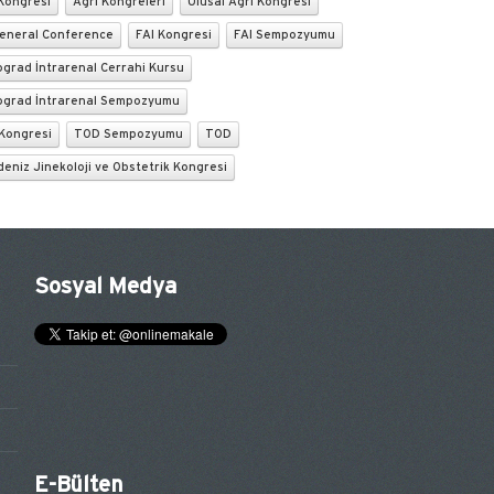
Kongresi
Ağrı Kongreleri
Ulusal Ağrı Kongresi
General Conference
FAI Kongresi
FAI Sempozyumu
grad İntrarenal Cerrahi Kursu
ograd İntrarenal Sempozyumu
Kongresi
TOD Sempozyumu
TOD
eniz Jinekoloji ve Obstetrik Kongresi
Sosyal Medya
E-Bülten