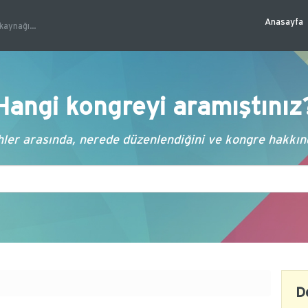
Anasayfa
kaynağı...
Hangi kongreyi aramıştınız
ler arasında, nerede düzenlendiğini ve kongre hakkında
D