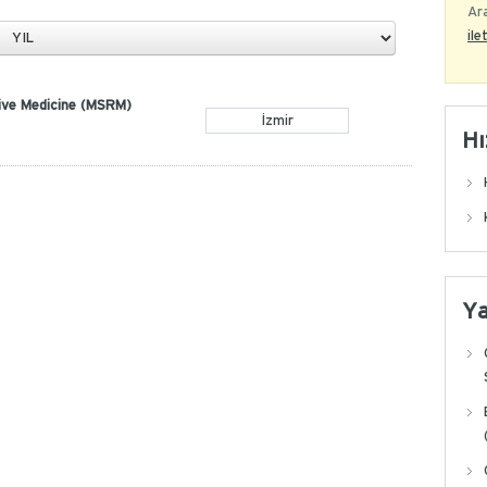
Ara
ile
ive Medicine (MSRM)
İzmir
Hı
Y