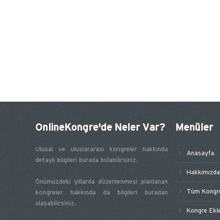
OnlineKongre'de Neler Var?
Menüler
Ulusal ve uluslararası kongreler hakkında
Anasayfa
detaylı bilgileri burada bulabilirsiniz.
Hakkımızda
Önümüzdeki yıllarda düzenlenmesi planlanan
Tüm Kongre
kongreler hakkında da bilgileri buradan
ulaşabilirsiniz.
Kongre Ekl