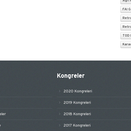
Ağrı 
FAI 
Retro
Retr
TOD 
Karad
Kongreler
2020 Kongreleri
2019 Kongreleri
ler
2018 Kongreleri
e
2017 Kongreleri