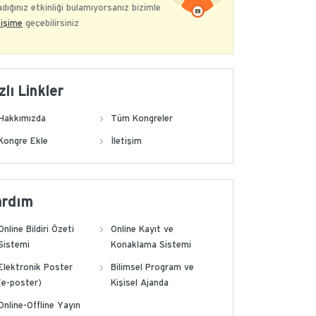
dığınız etkinliği bulamıyorsanız bizimle
tişime
geçebilirsiniz
zlı Linkler
Hakkımızda
Tüm Kongreler
Kongre Ekle
İletişim
ardım
Online Bildiri Özeti
Online Kayıt ve
Sistemi
Konaklama Sistemi
Elektronik Poster
Bilimsel Program ve
(e-poster)
Kişisel Ajanda
Online-Offline Yayın