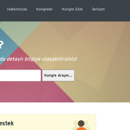
Hakkımızda
Kongreler
Kongre Ekle
İletişim
?
 detaylı bilgiye ulaşabilirsiniz!
estek