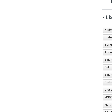
Etik
Hist
Hist
Türki
Türki
Solun
Solu
Solu
Biot
Ulusa
MNO
Multi