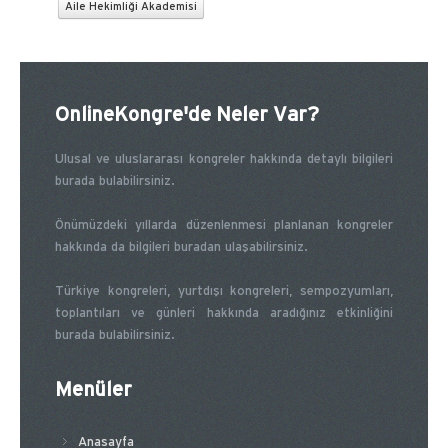
Aile Hekimliği Akademisi
OnlineKongre'de Neler Var?
Ulusal ve uluslararası kongreler hakkında detaylı bilgileri
burada bulabilirsiniz.
Önümüzdeki yıllarda düzenlenmesi planlanan kongreler
hakkında da bilgileri buradan ulaşabilirsiniz.
Türkiye kongreleri, yurtdışı kongreleri, sempozyumları,
toplantıları ve günleri hakkında aradığınız etkinliğini
burada bulabilirsiniz.
Menüler
Anasayfa