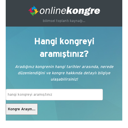
bilimsel toplantı kaynağı...
Hangi kongreyi
aramıştınız?
Aradığınız kongrenin hangi tarihler arasında, nerede
düzenlendiğini ve kongre hakkında detaylı bilgiye
ulaşabilirsiniz!