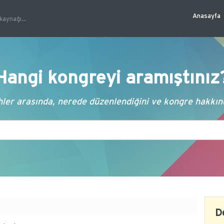
Anasayfa
kaynağı...
Hangi kongreyi aramıştınız
ler arasında, nerede düzenlendiğini ve kongre hakkında
D