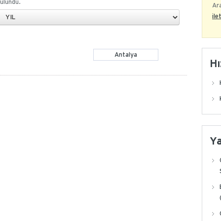
ulundu.
Ara
ile
Antalya
Hı
Y