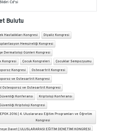
Bildiri Cd'si
et Bulutu
k Hastalıkları Kongresi
Diyaliz Kongresi
splantasyon Hemşireliği Kongresi
ge Dermatoloji Günleri Kongresi
k Kongresi
Çocuk Kongreleri
Çocuklar Sempozyumu
oporoz Kongresi
Osteoartrit Kongresi
oporoz ve Osteoartrit Kongresi
l Osteoporoz ve Osteoartrit Kongresi
 Güvenliği Konferansı
Kriptoloji Konferansı
 Güvenliği Kriptoloji Kongresi
 EPOK 2016 | 4. Uluslararası Eğitim Programları ve Öğretim
Kongresi
reye Davet | ULUSLARARASI EĞİTİM DENETİMİ KONGRESİ