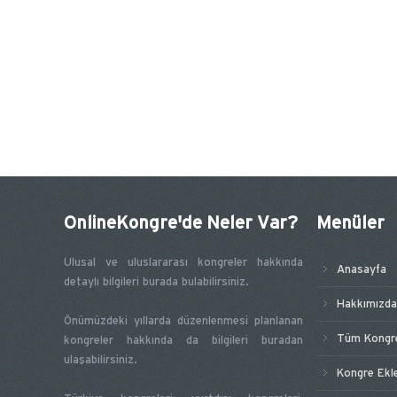
OnlineKongre'de Neler Var?
Menüler
Ulusal ve uluslararası kongreler hakkında
Anasayfa
detaylı bilgileri burada bulabilirsiniz.
Hakkımızda
Önümüzdeki yıllarda düzenlenmesi planlanan
Tüm Kongre
kongreler hakkında da bilgileri buradan
ulaşabilirsiniz.
Kongre Ekl