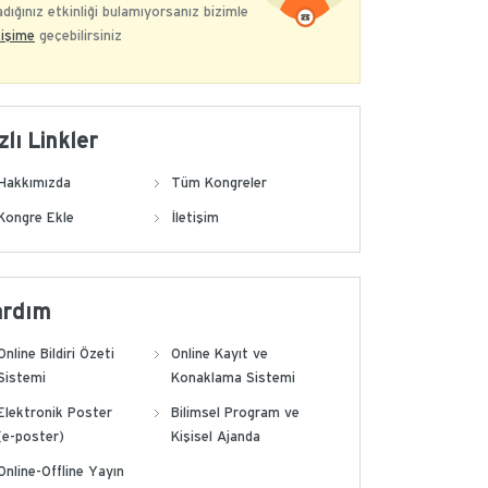
dığınız etkinliği bulamıyorsanız bizimle
tişime
geçebilirsiniz
zlı Linkler
Hakkımızda
Tüm Kongreler
Kongre Ekle
İletişim
ardım
Online Bildiri Özeti
Online Kayıt ve
Sistemi
Konaklama Sistemi
Elektronik Poster
Bilimsel Program ve
(e-poster)
Kişisel Ajanda
Online-Offline Yayın