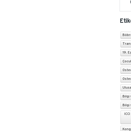
Etik
Böbre
Tran
19. E
Çocu
Oste
Oste
Ulusa
Bilgi
Bilgi
ICCI
Kong