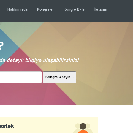
Hakkımızda
Kongreler
Kongre Ekle
İletişim
?
 detaylı bilgiye ulaşabilirsiniz!
estek