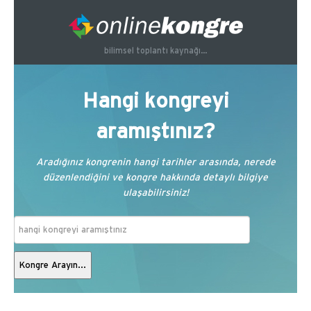
bilimsel toplantı kaynağı...
Hangi kongreyi
aramıştınız?
Aradığınız kongrenin hangi tarihler arasında, nerede
düzenlendiğini ve kongre hakkında detaylı bilgiye
ulaşabilirsiniz!