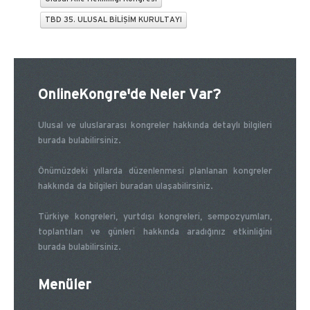
TBD 35. ULUSAL BİLİŞİM KURULTAYI
OnlineKongre'de Neler Var?
Ulusal ve uluslararası kongreler hakkında detaylı bilgileri
burada bulabilirsiniz.
Önümüzdeki yıllarda düzenlenmesi planlanan kongreler
hakkında da bilgileri buradan ulaşabilirsiniz.
Türkiye kongreleri, yurtdışı kongreleri, sempozyumları,
toplantıları ve günleri hakkında aradığınız etkinliğini
burada bulabilirsiniz.
Menüler