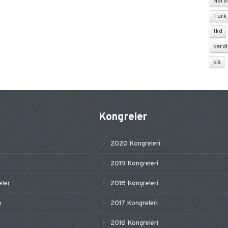
Nöroş
Türk 
tkd
kardi
kış
Kongreler
2020 Kongreleri
2019 Kongreleri
ler
2018 Kongreleri
e
2017 Kongreleri
2016 Kongreleri