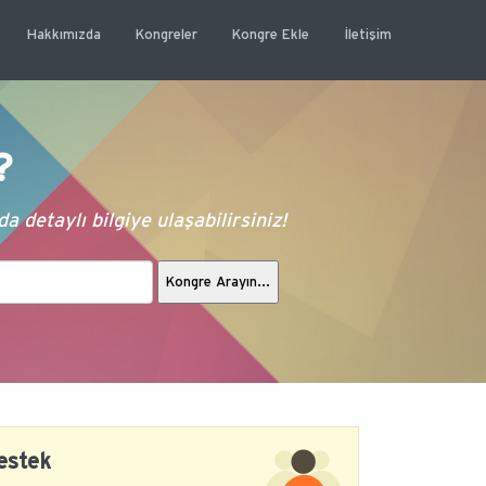
Hakkımızda
Kongreler
Kongre Ekle
İletişim
?
 detaylı bilgiye ulaşabilirsiniz!
estek