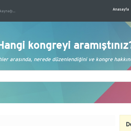
Anasayfa
kaynağı...
Hangi kongreyi aramıştınız
ler arasında, nerede düzenlendiğini ve kongre hakkında
D