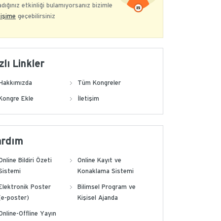
dığınız etkinliği bulamıyorsanız bizimle
tişime
geçebilirsiniz
zlı Linkler
Hakkımızda
Tüm Kongreler
Kongre Ekle
İletişim
ardım
Online Bildiri Özeti
Online Kayıt ve
Sistemi
Konaklama Sistemi
Elektronik Poster
Bilimsel Program ve
(e-poster)
Kişisel Ajanda
Online-Offline Yayın