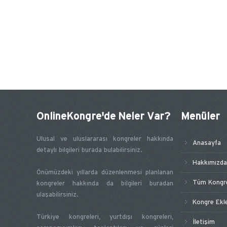
OnlineKongre'de Neler Var?
Menüler
Ulusal ve uluslararası kongreler hakkında
Anasayfa
detaylı bilgileri burada bulabilirsiniz.
Hakkımızda
Önümüzdeki yıllarda düzenlenmesi planlanan
Tüm Kongre
kongreler hakkında da bilgileri buradan
ulaşabilirsiniz.
Kongre Ekl
Türkiye kongreleri, yurtdışı kongreleri,
İletişim