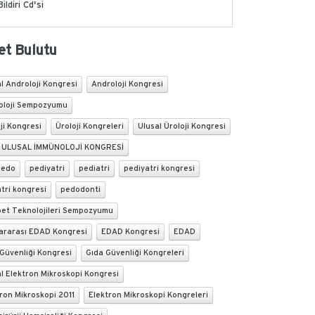
Bildiri Cd'si
et Bulutu
l Androloji Kongresi
Androloji Kongresi
oloji Sempozyumu
ji Kongresi
Üroloji Kongreleri
Ulusal Üroloji Kongresi
. ULUSAL İMMÜNOLOJİ KONGRESİ
pedo
pediyatri
pediatri
pediyatri kongresi
tri kongresi
pedodonti
bet Teknolojileri Sempozyumu
lararası EDAD Kongresi
EDAD Kongresi
EDAD
Güvenliği Kongresi
Gıda Güvenliği Kongreleri
l Elektron Mikroskopi Kongresi
ron Mikroskopi 2011
Elektron Mikroskopi Kongreleri