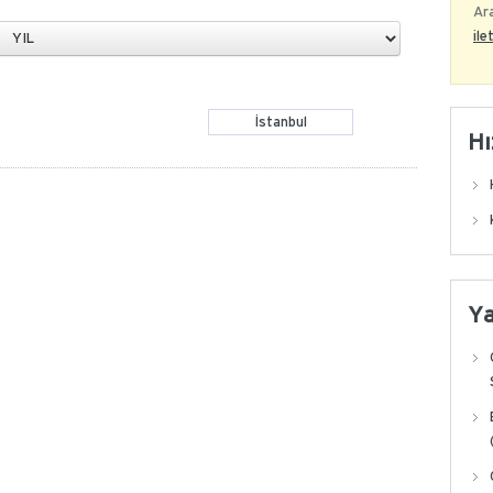
Ara
ile
İstanbul
Hı
Y