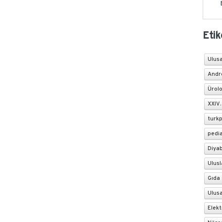
Etik
Ulusa
Andr
Ürolo
XXIV
turk
pedia
Diya
Ulus
Gıda 
Ulusa
Elekt