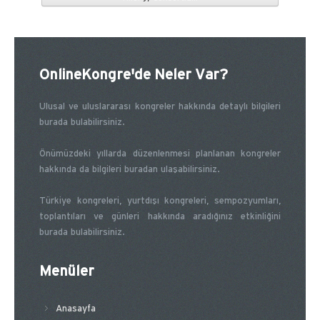
OnlineKongre'de Neler Var?
Ulusal ve uluslararası kongreler hakkında detaylı bilgileri
burada bulabilirsiniz.
Önümüzdeki yıllarda düzenlenmesi planlanan kongreler
hakkında da bilgileri buradan ulaşabilirsiniz.
Türkiye kongreleri, yurtdışı kongreleri, sempozyumları,
toplantıları ve günleri hakkında aradığınız etkinliğini
burada bulabilirsiniz.
Menüler
Anasayfa