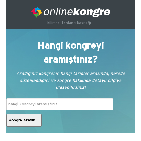
bilimsel toplantı kaynağı...
Hangi kongreyi
aramıştınız?
Aradığınız kongrenin hangi tarihler arasında, nerede
düzenlendiğini ve kongre hakkında detaylı bilgiye
ulaşabilirsiniz!