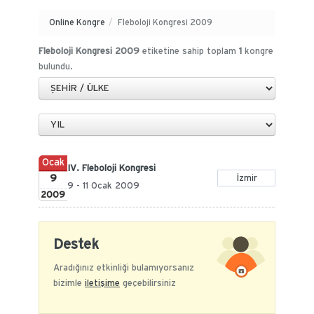
Online Kongre
/
Fleboloji Kongresi 2009
Fleboloji Kongresi 2009
etiketine sahip toplam
1
kongre
bulundu.
Ocak
IV. Fleboloji Kongresi
9
İzmir
9 - 11 Ocak 2009
2009
Destek
Aradığınız etkinliği bulamıyorsanız
bizimle
iletişime
geçebilirsiniz