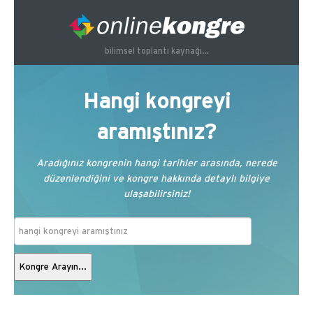
bilimsel toplantı kaynağı...
Hangi kongreyi
aramıştınız?
Aradığınız kongrenin hangi tarihler arasında, nerede
düzenlendiğini ve kongre hakkında detaylı bilgiye
ulaşabilirsiniz!