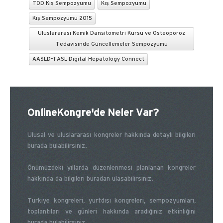
TOD Kış Sempozyumu
Kış Sempozyumu
Kış Sempozyumu 2015
Uluslararası Kemik Dansitometri Kursu ve Osteoporoz
Tedavisinde Güncellemeler Sempozyumu
AASLD-TASL Digital Hepatology Connect
OnlineKongre'de Neler Var?
Ulusal ve uluslararası kongreler hakkında detaylı bilgileri
burada bulabilirsiniz.
Önümüzdeki yıllarda düzenlenmesi planlanan kongreler
hakkında da bilgileri buradan ulaşabilirsiniz.
Türkiye kongreleri, yurtdışı kongreleri, sempozyumları,
toplantıları ve günleri hakkında aradığınız etkinliğini
burada bulabilirsiniz.