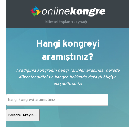
bilimsel toplantı kaynağı...
Hangi kongreyi
aramıştınız?
Aradığınız kongrenin hangi tarihler arasında, nerede
düzenlendiğini ve kongre hakkında detaylı bilgiye
ulaşabilirsiniz!