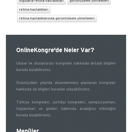
olgularla retina hastalıkları
görüntüleme yöntemleri
retina hastalıkları
retina hastalıklarında görüntüleme yönetmleri
OnlineKongre'de Neler Var?
Ulusal ve uluslararası kongreler hakkında detaylı bilgileri
burada bulabilirsiniz.
Önümüzdeki yıllarda düzenlenmesi planlanan kongreler
hakkında da bilgileri buradan ulaşabilirsiniz.
Türkiye kongreleri, yurtdışı kongreleri, sempozyumları,
toplantıları ve günleri hakkında aradığınız etkinliğini
burada bulabilirsiniz.
Menüler