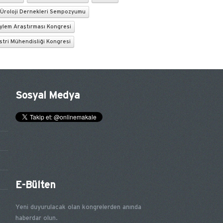
 Üroloji Dernekleri Sempozyumu
ylem Araştırması Kongresi
tri Mühendisliği Kongresi
Sosyal Medya
E-Bülten
Yeni duyurulacak olan kongrelerden anında
haberdar olun.