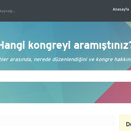
Anasayfa
kaynağı...
Hangi kongreyi aramıştınız
ler arasında, nerede düzenlendiğini ve kongre hakkında
D