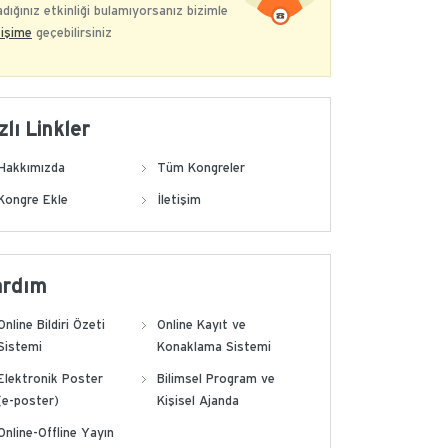
dığınız etkinliği bulamıyorsanız bizimle
tişime
geçebilirsiniz
zlı Linkler
Hakkımızda
Tüm Kongreler
Kongre Ekle
İletişim
ardım
Online Bildiri Özeti
Online Kayıt ve
Sistemi
Konaklama Sistemi
Elektronik Poster
Bilimsel Program ve
(e-poster)
Kişisel Ajanda
Online-Offline Yayın