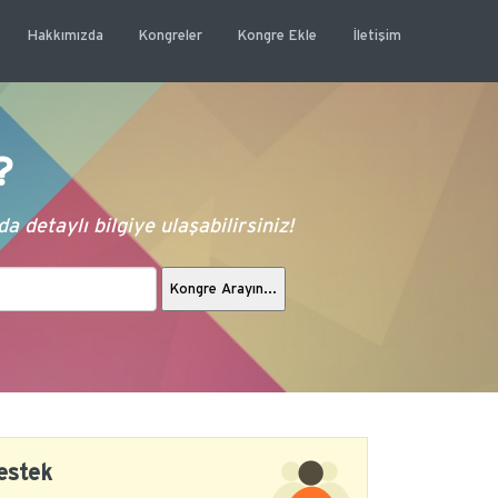
Hakkımızda
Kongreler
Kongre Ekle
İletişim
?
 detaylı bilgiye ulaşabilirsiniz!
estek