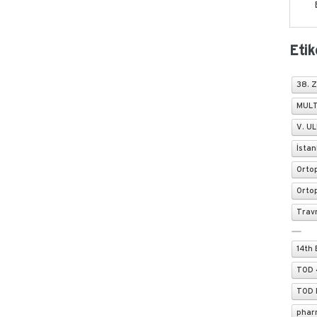
Etik
38. Z
MULT
V. U
İstan
Ortop
Ortop
Trav
14th 
TOD 
TOD 
phar