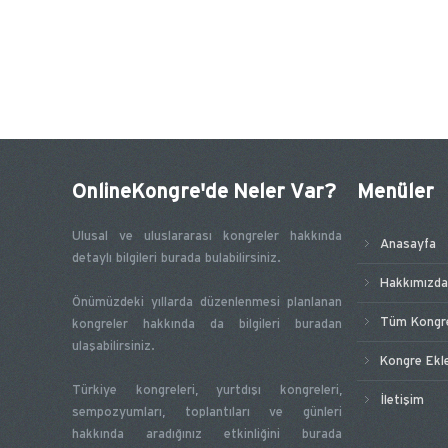
OnlineKongre'de Neler Var?
Menüler
Ulusal ve uluslararası kongreler hakkında
Anasayfa
detaylı bilgileri burada bulabilirsiniz.
Hakkımızda
Önümüzdeki yıllarda düzenlenmesi planlanan
Tüm Kongre
kongreler hakkında da bilgileri buradan
ulaşabilirsiniz.
Kongre Ekl
Türkiye kongreleri, yurtdışı kongreleri,
İletişim
sempozyumları, toplantıları ve günleri
hakkında aradığınız etkinliğini burada