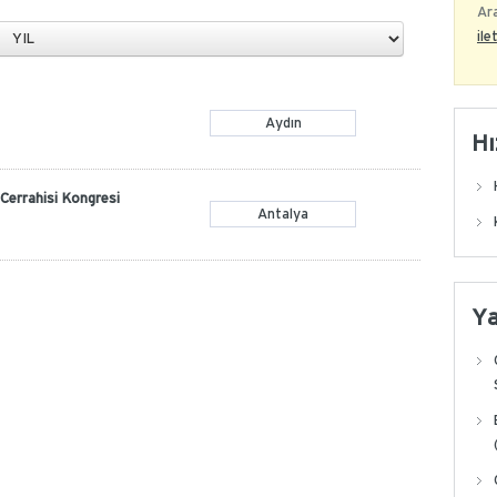
Ara
ile
Aydın
Hı
Cerrahisi Kongresi
Antalya
Y