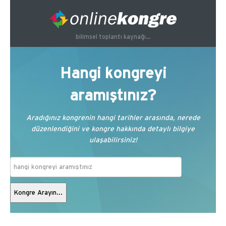
bilimsel toplantı kaynağı...
Hangi kongreyi
aramıştınız?
Aradığınız kongrenin hangi tarihler arasında, nerede
düzenlendiğini ve kongre hakkında detaylı bilgiye
ulaşabilirsiniz!