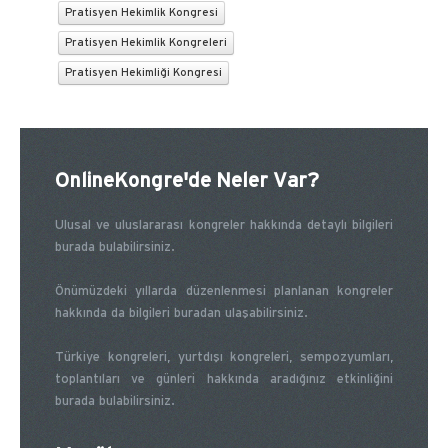
Pratisyen Hekimlik Kongresi
Pratisyen Hekimlik Kongreleri
Pratisyen Hekimliği Kongresi
OnlineKongre'de Neler Var?
Ulusal ve uluslararası kongreler hakkında detaylı bilgileri
burada bulabilirsiniz.
Önümüzdeki yıllarda düzenlenmesi planlanan kongreler
hakkında da bilgileri buradan ulaşabilirsiniz.
Türkiye kongreleri, yurtdışı kongreleri, sempozyumları,
toplantıları ve günleri hakkında aradığınız etkinliğini
burada bulabilirsiniz.