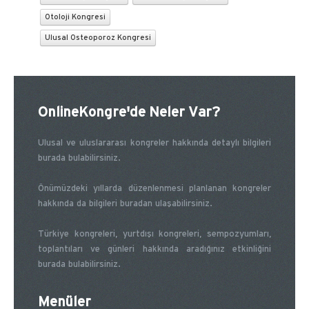
Otoloji Kongresi
Ulusal Osteoporoz Kongresi
OnlineKongre'de Neler Var?
Ulusal ve uluslararası kongreler hakkında detaylı bilgileri
burada bulabilirsiniz.
Önümüzdeki yıllarda düzenlenmesi planlanan kongreler
hakkında da bilgileri buradan ulaşabilirsiniz.
Türkiye kongreleri, yurtdışı kongreleri, sempozyumları,
toplantıları ve günleri hakkında aradığınız etkinliğini
burada bulabilirsiniz.
Menüler