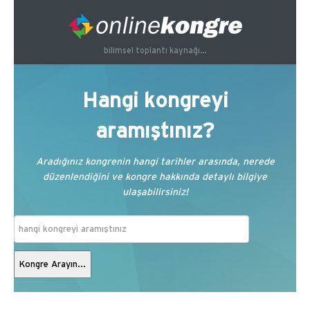
bilimsel toplantı kaynağı...
Hangi kongreyi
aramıştınız?
Aradığınız kongrenin hangi tarihler arasında, nerede
düzenlendiğini ve kongre hakkında detaylı bilgiye
ulaşabilirsiniz!