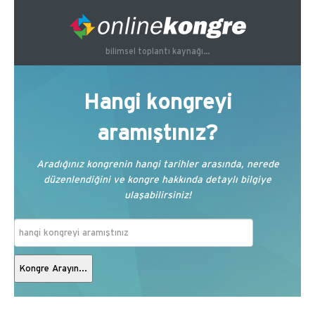
bilimsel toplantı kaynağı...
Hangi kongreyi
aramıştınız?
Aradığınız kongrenin hangi tarihler arasında, nerede
düzenlendiğini ve kongre hakkında detaylı bilgiye
ulaşabilirsiniz!