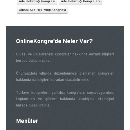
Aile Hekimliği Kongresi
Aile Hekimliği Kongreleri
Ulusal Aile Hekimliği Kongresi
OnlineKongre'de Neler Var?
Ulusal ve uluslararası kongreler hakkında detaylı bilgileri
burada bulabilirsiniz.
Önümüzdeki yıllarda düzenlenmesi planlanan kongreler
hakkında da bilgileri buradan ulaşabilirsiniz.
Türkiye kongreleri, yurtdışı kongreleri, sempozyumları,
toplantıları ve günleri hakkında aradığınız etkinliğini
burada bulabilirsiniz.
Menüler