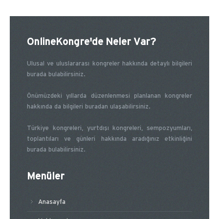
OnlineKongre'de Neler Var?
Ulusal ve uluslararası kongreler hakkında detaylı bilgileri
burada bulabilirsiniz.
Önümüzdeki yıllarda düzenlenmesi planlanan kongreler
hakkında da bilgileri buradan ulaşabilirsiniz.
Türkiye kongreleri, yurtdışı kongreleri, sempozyumları,
toplantıları ve günleri hakkında aradığınız etkinliğini
burada bulabilirsiniz.
Menüler
Anasayfa