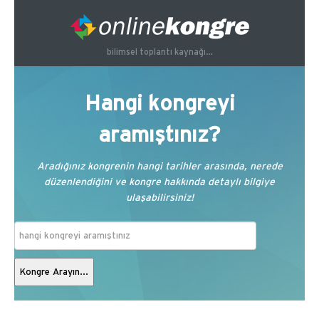
bilimsel toplantı kaynağı...
Hangi kongreyi
aramıştınız?
Aradığınız kongrenin hangi tarihler arasında, nerede
düzenlendiğini ve kongre hakkında detaylı bilgiye
ulaşabilirsiniz!