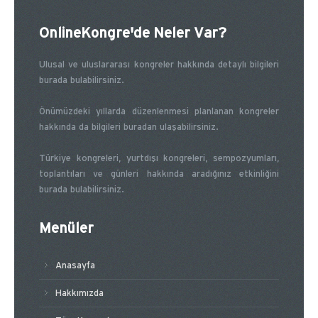
OnlineKongre'de Neler Var?
Ulusal ve uluslararası kongreler hakkında detaylı bilgileri
burada bulabilirsiniz.
Önümüzdeki yıllarda düzenlenmesi planlanan kongreler
hakkında da bilgileri buradan ulaşabilirsiniz.
Türkiye kongreleri, yurtdışı kongreleri, sempozyumları,
toplantıları ve günleri hakkında aradığınız etkinliğini
burada bulabilirsiniz.
Menüler
Anasayfa
Hakkımızda