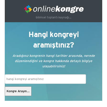
bilimsel toplantı kaynağı...
Hangi kongreyi
aramıştınız?
Aradığınız kongrenin hangi tarihler arasında, nerede
düzenlendiğini ve kongre hakkında detaylı bilgiye
ulaşabilirsiniz!