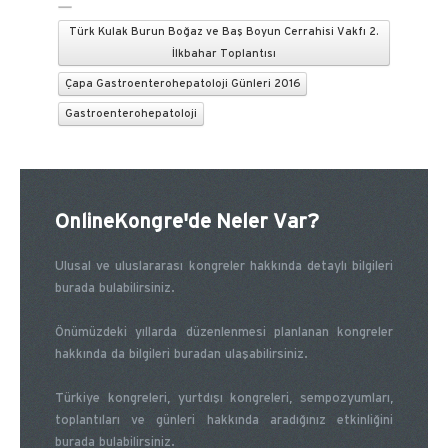
Türk Kulak Burun Boğaz ve Baş Boyun Cerrahisi Vakfı 2.
İlkbahar Toplantısı
Çapa Gastroenterohepatoloji Günleri 2016
Gastroenterohepatoloji
OnlineKongre'de Neler Var?
Ulusal ve uluslararası kongreler hakkında detaylı bilgileri
burada bulabilirsiniz.
Önümüzdeki yıllarda düzenlenmesi planlanan kongreler
hakkında da bilgileri buradan ulaşabilirsiniz.
Türkiye kongreleri, yurtdışı kongreleri, sempozyumları,
toplantıları ve günleri hakkında aradığınız etkinliğini
burada bulabilirsiniz.