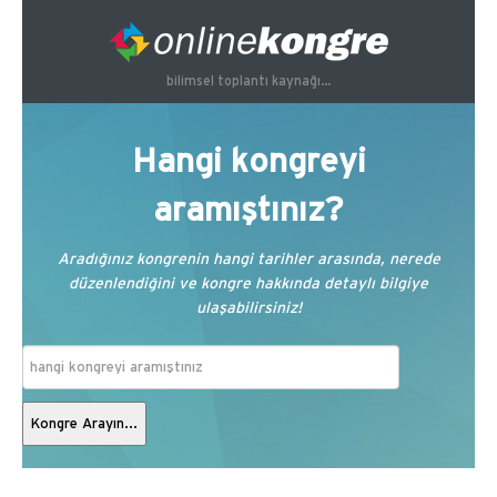
bilimsel toplantı kaynağı...
Hangi kongreyi
aramıştınız?
Aradığınız kongrenin hangi tarihler arasında, nerede
düzenlendiğini ve kongre hakkında detaylı bilgiye
ulaşabilirsiniz!