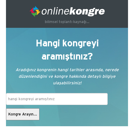
bilimsel toplantı kaynağı...
Hangi kongreyi
aramıştınız?
Aradığınız kongrenin hangi tarihler arasında, nerede
düzenlendiğini ve kongre hakkında detaylı bilgiye
ulaşabilirsiniz!