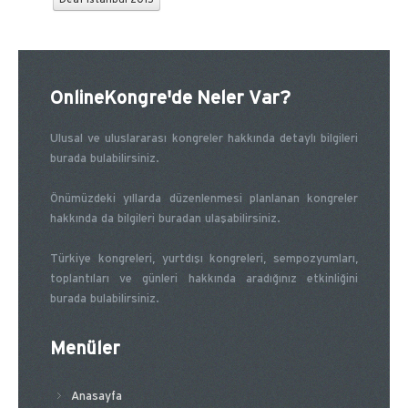
Deaf İstanbul 2015
OnlineKongre'de Neler Var?
Ulusal ve uluslararası kongreler hakkında detaylı bilgileri
burada bulabilirsiniz.
Önümüzdeki yıllarda düzenlenmesi planlanan kongreler
hakkında da bilgileri buradan ulaşabilirsiniz.
Türkiye kongreleri, yurtdışı kongreleri, sempozyumları,
toplantıları ve günleri hakkında aradığınız etkinliğini
burada bulabilirsiniz.
Menüler
Anasayfa