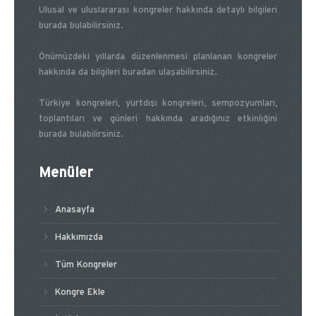
Ulusal ve uluslararası kongreler hakkında detaylı bilgileri
burada bulabilirsiniz.
Önümüzdeki yıllarda düzenlenmesi planlanan kongreler
hakkında da bilgileri buradan ulaşabilirsiniz.
Türkiye kongreleri, yurtdışı kongreleri, sempozyumları,
toplantıları ve günleri hakkında aradığınız etkinliğini
burada bulabilirsiniz.
Menüler
Anasayfa
Hakkımızda
Tüm Kongreler
Kongre Ekle