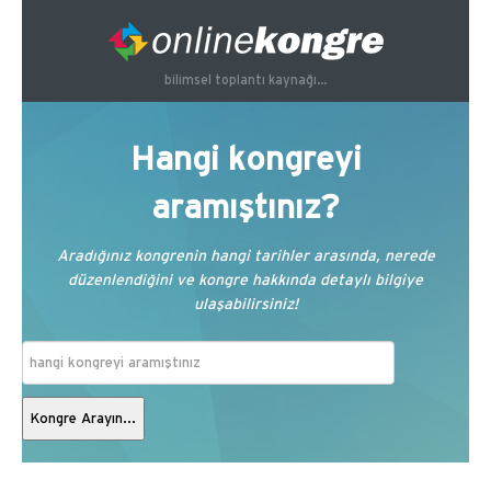
bilimsel toplantı kaynağı...
Hangi kongreyi
aramıştınız?
Aradığınız kongrenin hangi tarihler arasında, nerede
düzenlendiğini ve kongre hakkında detaylı bilgiye
ulaşabilirsiniz!