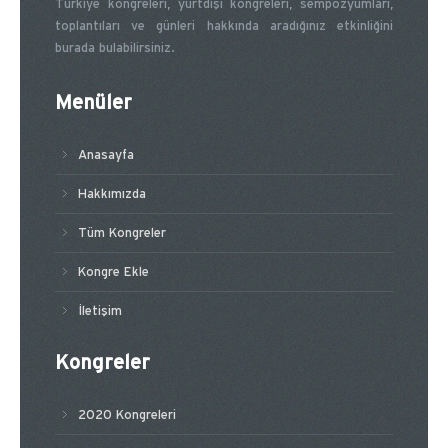
Türkiye kongreleri, yurtdışı kongreleri, sempozyumları,
toplantıları ve günleri hakkında aradığınız etkinliğini
burada bulabilirsiniz.
Menüler
Anasayfa
Hakkımızda
Tüm Kongreler
Kongre Ekle
İletişim
Kongreler
2020 Kongreleri