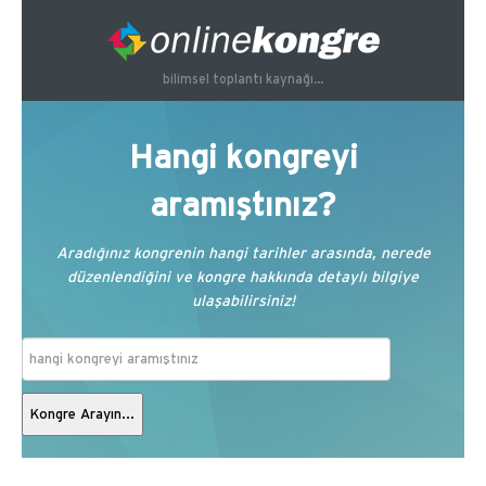
bilimsel toplantı kaynağı...
Hangi kongreyi
aramıştınız?
Aradığınız kongrenin hangi tarihler arasında, nerede
düzenlendiğini ve kongre hakkında detaylı bilgiye
ulaşabilirsiniz!