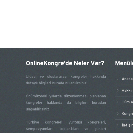
OnlineKongre'de Neler Var?
Menül
Ulusal ve uluslararası kongreler hakkında
Anasa
detaylı bilgileri burada bulabilirsiniz.
Hakkı
Önümüzdeki yıllarda düzenlenmesi planlanan
Tüm K
kongreler hakkında da bilgileri buradan
ulaşabilirsiniz.
Kongr
Türkiye kongreleri, yurtdışı kongreleri,
İletiş
sempozyumları, toplantıları ve günleri