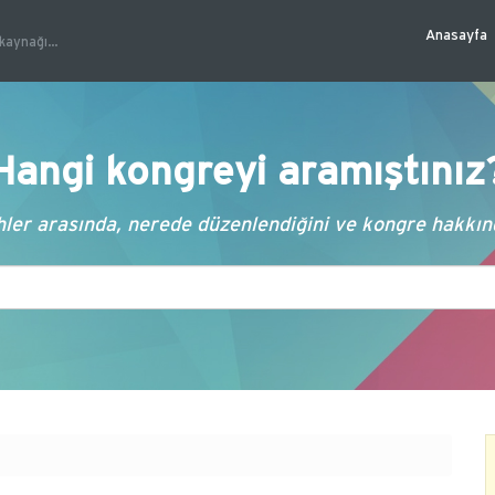
Anasayfa
kaynağı...
Hangi kongreyi aramıştınız
ler arasında, nerede düzenlendiğini ve kongre hakkında