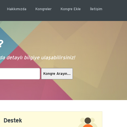
Hakkımızda
Kongreler
Kongre Ekle
İletişim
?
 detaylı bilgiye ulaşabilirsiniz!
Destek