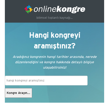
bilimsel toplantı kaynağı...
Hangi kongreyi
aramıştınız?
Aradığınız kongrenin hangi tarihler arasında, nerede
düzenlendiğini ve kongre hakkında detaylı bilgiye
ulaşabilirsiniz!