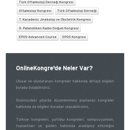
Türk Oftalmoloji Derneği Kongresi
Oftalmoloji Kongresi
Türk Oftalmoloji Derneği
7. Karadeniz Jinekoloji ve Obstetrik Kongresi
9. Palandöken Kadın Doğum Kongresi
EPOS-Advanced Course
EPOS Kongresi
OnlineKongre'de Neler Var?
Ulusal ve uluslararası kongreler hakkında detaylı bilgileri
burada bulabilirsiniz.
Önümüzdeki yıllarda düzenlenmesi planlanan kongreler
hakkında da bilgileri buradan ulaşabilirsiniz.
Türkiye kongreleri, yurtdışı kongreleri, sempozyumları,
toplantıları ve günleri hakkında aradığınız etkinliğini