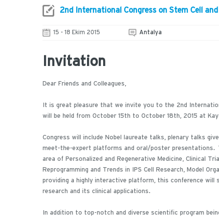
2nd International Congress on Stem Cell and 
15 - 18 Ekim 2015
Antalya
Invitation
Dear Friends and Colleagues,
It is great pleasure that we invite you to the 2nd Internat
will be held from October 15th to October 18th, 2015 at Ka
Congress will include Nobel laureate talks, plenary talks giv
meet-the-expert platforms and oral/poster presentations. Th
area of Personalized and Regenerative Medicine, Clinical Tri
Reprogramming and Trends in IPS Cell Research, Model Organ
providing a highly interactive platform, this conference wil
research and its clinical applications.
In addition to top-notch and diverse scientific program be