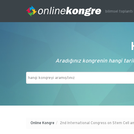
bilimsel toplantı 
Aradığınız kongrenin hangi tarih
Online Kongre
/
2nd International Congress on Stem Cell an