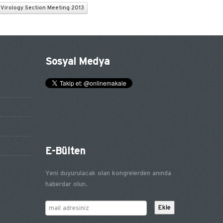
Virology Section Meeting 2013
Sosyal Medya
E-Bülten
Yeni duyurulacak olan kongrelerden anında
haberdar olun.