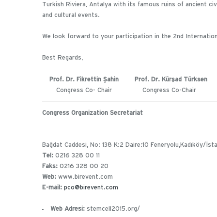
Turkish Riviera, Antalya with its famous ruins of ancient civ
and cultural events.
We look forward to your participation in the 2nd Internatio
Best Regards,
Prof. Dr. Fikrettin Şahin
Prof. Dr. Kürşad Türksen
Congress Co- Chair
Congress Co-Chair
Congress Organization Secretariat
Bağdat Caddesi, No: 138 K:2 Daire:10 Feneryolu,Kadıköy/İst
Tel:
0216 328 00 11
Faks:
0216 328 00 20
Web:
www.birevent.com
E-mail:
pco@birevent.com
Web Adresi:
stemcell2015.org/