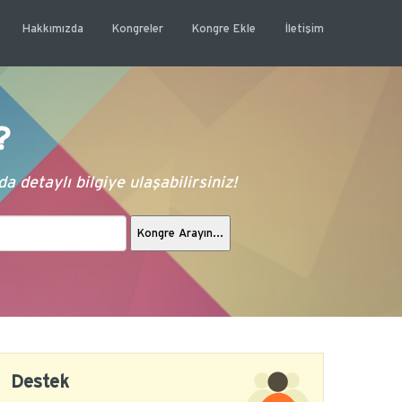
Hakkımızda
Kongreler
Kongre Ekle
İletişim
?
 detaylı bilgiye ulaşabilirsiniz!
Destek