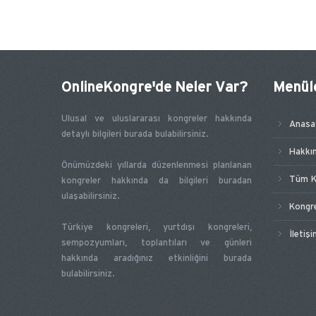
OnlineKongre'de Neler Var?
Menül
Ulusal ve uluslararası kongreler hakkında
Anasa
detaylı bilgileri burada bulabilirsiniz.
Hakkı
Önümüzdeki yıllarda düzenlenmesi planlanan
Tüm K
kongreler hakkında da bilgileri buradan
ulaşabilirsiniz.
Kongr
Türkiye kongreleri, yurtdışı kongreleri,
İletiş
sempozyumları, toplantıları ve günleri
hakkında aradığınız etkinliğini burada
bulabilirsiniz.