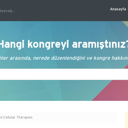
Anasayfa
kaynağı...
Hangi kongreyi aramıştınız
ler arasında, nerede düzenlendiğini ve kongre hakkında
d Cellular Therapies