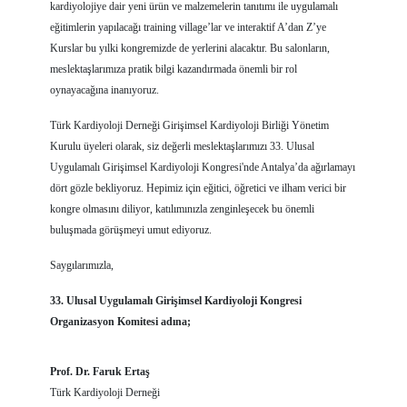
kardiyolojiye dair yeni ürün ve malzemelerin tanıtımı ile uygulamalı
eğitimlerin yapılacağı training village’lar ve interaktif A’dan Z’ye
Kurslar bu yılki kongremizde de yerlerini alacaktır. Bu salonların,
meslektaşlarımıza pratik bilgi kazandırmada önemli bir rol
oynayacağına inanıyoruz.
Türk Kardiyoloji Derneği Girişimsel Kardiyoloji Birliği Yönetim
Kurulu üyeleri olarak, siz değerli meslektaşlarımızı 33. Ulusal
Uygulamalı Girişimsel Kardiyoloji Kongresi'nde Antalya’da ağırlamayı
dört gözle bekliyoruz. Hepimiz için eğitici, öğretici ve ilham verici bir
kongre olmasını diliyor, katılımınızla zenginleşecek bu önemli
buluşmada görüşmeyi umut ediyoruz.
Saygılarımızla,
33. Ulusal Uygulamalı Girişimsel Kardiyoloji Kongresi
Organizasyon Komitesi adına;
Prof. Dr. Faruk Ertaş
Türk Kardiyoloji Derneği