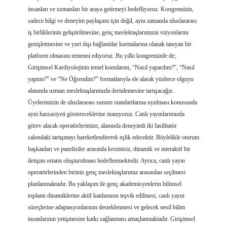
insanları ve uzmanları bir araya getirmeyi hedefliyoruz. Kongremizin,
sadece bilgi ve deneyim paylaşımı için değil, aynı zamanda uluslararası
iş birliklerinin geliştirilmesine, genç meslektaşlarımızın vizyonlarını
genişletmesine ve yurt dışı bağlantılar kurmalarına olanak tanıyan bir
platform olmasını temenni ediyoruz. Bu yılki kongremizde de;
Girişimsel Kardiyolojinin temel konularını, “Nasıl yapardım?”, “Nasıl
yaptım?” ve “Ne Öğrendim?” formatlarıyla ele alarak yüzlerce olguyu
alanında uzman meslektaşlarımızla derinlemesine tartışacağız.
Üyelerimizin de uluslararası sunum standartlarına uyulması konusunda
aynı hassasiyeti göstereceklerine inanıyoruz. Canlı yayınlarımızda
görev alacak operatörlerimize, alanında deneyimli iki fasilitatör
salondaki tartışmayı hareketlendirerek eşlik edecektir. Böylelikle oturum
başkanları ve panelistler arasında kesintisiz, dinamik ve interaktif bir
iletişim ortamı oluşturulması hedeflenmektedir. Ayrıca, canlı yayın
operatörlerinden birinin genç meslektaşlarımız arasından seçilmesi
planlanmaktadır. Bu yaklaşım ile genç akademisyenlerin bilimsel
toplantı dinamiklerine aktif katılımının teşvik edilmesi, canlı yayın
süreçlerine adaptasyonlarının desteklenmesi ve gelecek nesil bilim
insanlarının yetişmesine katkı sağlanması amaçlanmaktadır. Girişimsel