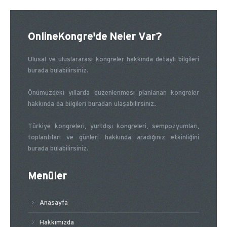
OnlineKongre'de Neler Var?
Ulusal ve uluslararası kongreler hakkında detaylı bilgileri
burada bulabilirsiniz.
Önümüzdeki yıllarda düzenlenmesi planlanan kongreler
hakkında da bilgileri buradan ulaşabilirsiniz.
Türkiye kongreleri, yurtdışı kongreleri, sempozyumları,
toplantıları ve günleri hakkında aradığınız etkinliğini
burada bulabilirsiniz.
Menüler
Anasayfa
Hakkımızda