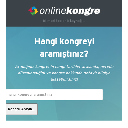
bilimsel toplantı kaynağı...
Hangi kongreyi
aramıştınız?
Aradığınız kongrenin hangi tarihler arasında, nerede
düzenlendiğini ve kongre hakkında detaylı bilgiye
ulaşabilirsiniz!