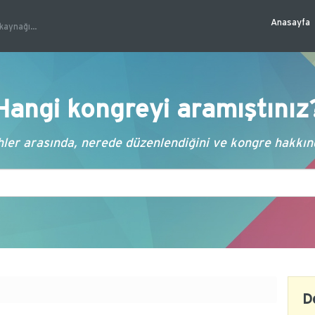
Anasayfa
kaynağı...
Hangi kongreyi aramıştınız
ler arasında, nerede düzenlendiğini ve kongre hakkında
D