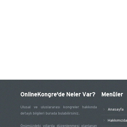
OnlineKongre'de Neler Var?
Menüler
Ulusal ve uluslararası kongreler hakkında
Anasayfa
detaylı bilgileri burada bulabilirsiniz.
Hakkımızda
Önümüzdeki yıllarda düzenlenmesi planlanan