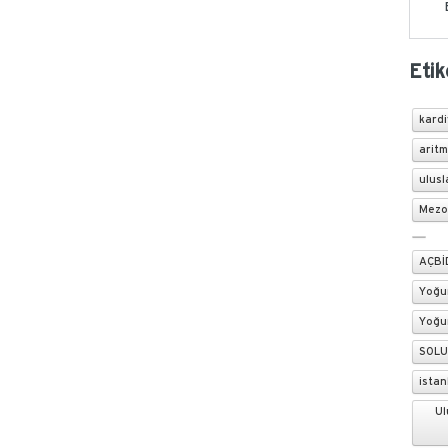
Etik
kardi
aritm
ulusl
Mezo
AÇBİD
Yoğu
Yoğu
SOLU
istan
Ul