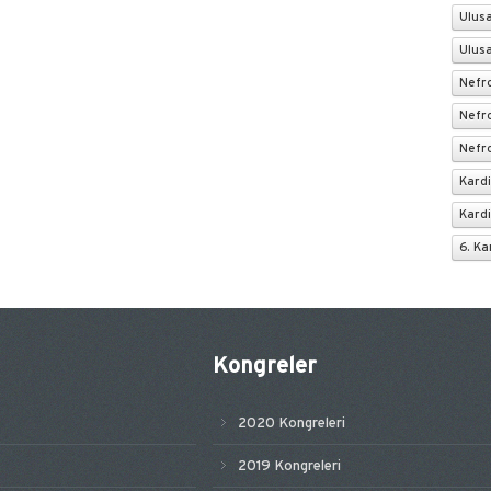
Ulusa
Ulusa
Nefro
Nefr
Nefro
Kardi
Kardi
6. Ka
Kongreler
2020 Kongreleri
2019 Kongreleri