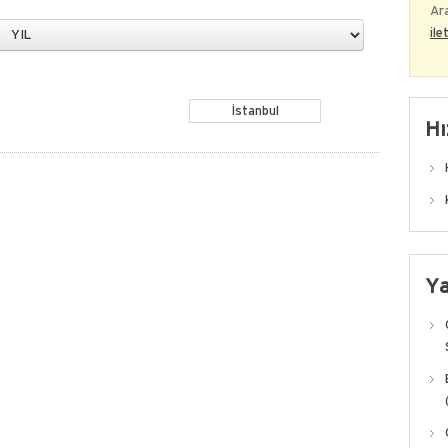
Ara
ile
İstanbul
Hı
Y