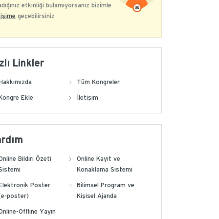
dığınız etkinliği bulamıyorsanız bizimle
tişime
geçebilirsiniz
zlı Linkler
Hakkımızda
Tüm Kongreler
Kongre Ekle
İletişim
ardım
Online Bildiri Özeti
Online Kayıt ve
Sistemi
Konaklama Sistemi
Elektronik Poster
Bilimsel Program ve
(e-poster)
Kişisel Ajanda
Online-Offline Yayın