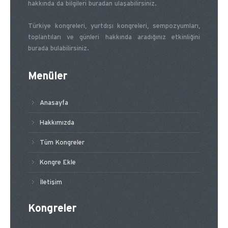
hakkında da bilgileri buradan ulaşabilirsiniz.
Türkiye kongreleri, yurtdışı kongreleri, sempozyumları,
toplantıları ve günleri hakkında aradığınız etkinliğini
burada bulabilirsiniz.
Menüler
Anasayfa
Hakkımızda
Tüm Kongreler
Kongre Ekle
İletişim
Kongreler