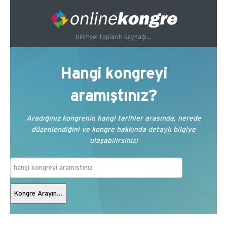
bilimsel toplantı kaynağı...
Hangi kongreyi
aramıştınız?
Aradığınız kongrenin hangi tarihler arasında, nerede
düzenlendiğini ve kongre hakkında detaylı bilgiye
ulaşabilirsiniz!