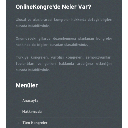
OnlineKongre'de Neler Var?
Ulusal ve uluslararası kongreler hakkında detaylı bilgileri
burada bulabilirsiniz.
Önümüzdeki yıllarda düzenlenmesi planlanan kongreler
hakkında da bilgileri buradan ulaşabilirsiniz.
Türkiye kongreleri, yurtdışı kongreleri, sempozyumları,
toplantıları ve günleri hakkında aradığınız etkinliğini
burada bulabilirsiniz.
Menüler
Anasayfa
Hakkımızda
Tüm Kongreler