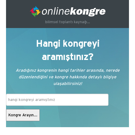
bilimsel toplantı kaynağı...
Hangi kongreyi
aramıştınız?
Aradığınız kongrenin hangi tarihler arasında, nerede
düzenlendiğini ve kongre hakkında detaylı bilgiye
ulaşabilirsiniz!