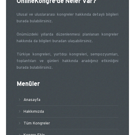
OnlineKongre'de Neler Var?
Ulusal ve uluslararası kongreler hakkında detaylı bilgileri
burada bulabilirsiniz.
Önümüzdeki yıllarda düzenlenmesi planlanan kongreler
hakkında da bilgileri buradan ulaşabilirsiniz.
Türkiye kongreleri, yurtdışı kongreleri, sempozyumları,
toplantıları ve günleri hakkında aradığınız etkinliğini
burada bulabilirsiniz.
Menüler
Anasayfa
Hakkımızda
Tüm Kongreler