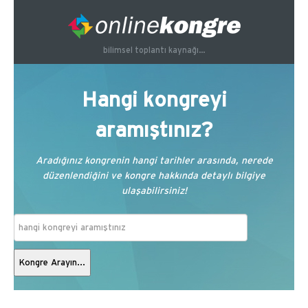
bilimsel toplantı kaynağı...
Hangi kongreyi
aramıştınız?
Aradığınız kongrenin hangi tarihler arasında, nerede
düzenlendiğini ve kongre hakkında detaylı bilgiye
ulaşabilirsiniz!