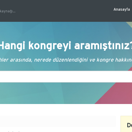
Anasayfa
kaynağı...
Hangi kongreyi aramıştınız
ler arasında, nerede düzenlendiğini ve kongre hakkında
D