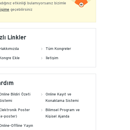
dığınız etkinliği bulamıyorsanız bizimle
tişime
geçebilirsiniz
zlı Linkler
Hakkımızda
Tüm Kongreler
Kongre Ekle
İletişim
ardım
Online Bildiri Özeti
Online Kayıt ve
Sistemi
Konaklama Sistemi
Elektronik Poster
Bilimsel Program ve
(e-poster)
Kişisel Ajanda
Online-Offline Yayın