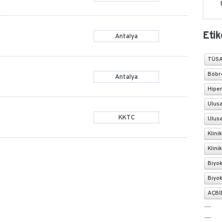
Etik
Antalya
TÜSA
Böbre
Antalya
Hiper
Ulusa
KKTC
Ulusa
Klini
Klini
Biyo
Biyo
AÇBİD