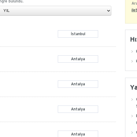
gre bulundu.
Ara
ile
İstanbul
Hı
Antalya
Antalya
Y
Antalya
Antalya