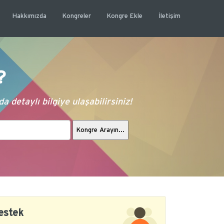
Hakkımızda
Kongreler
Kongre Ekle
İletişim
?
 detaylı bilgiye ulaşabilirsiniz!
estek