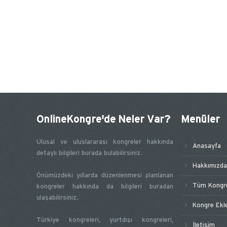
OnlineKongre'de Neler Var?
Menüler
Ulusal ve uluslararası kongreler hakkında
Anasayfa
detaylı bilgileri burada bulabilirsiniz.
Hakkımızda
Önümüzdeki yıllarda düzenlenmesi planlanan
Tüm Kongre
kongreler hakkında da bilgileri buradan
ulaşabilirsiniz.
Kongre Ekl
Türkiye kongreleri, yurtdışı kongreleri,
İletişim