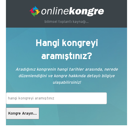
bilimsel toplantı kaynağı...
Hangi kongreyi
aramıştınız?
Aradığınız kongrenin hangi tarihler arasında, nerede
düzenlendiğini ve kongre hakkında detaylı bilgiye
ulaşabilirsiniz!