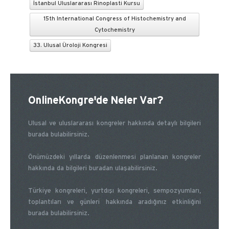
İstanbul Uluslararası Rinoplasti Kursu
15th International Congress of Histochemistry and
Cytochemistry
33. Ulusal Üroloji Kongresi
OnlineKongre'de Neler Var?
Ulusal ve uluslararası kongreler hakkında detaylı bilgileri
burada bulabilirsiniz.
Önümüzdeki yıllarda düzenlenmesi planlanan kongreler
hakkında da bilgileri buradan ulaşabilirsiniz.
Türkiye kongreleri, yurtdışı kongreleri, sempozyumları,
toplantıları ve günleri hakkında aradığınız etkinliğini
burada bulabilirsiniz.