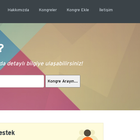
Hakkımızda
Kongreler
Kongre Ekle
İletişim
?
 detaylı bilgiye ulaşabilirsiniz!
estek