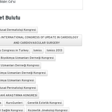
Bildiri Cd'si
et Bulutu
lusal Dermatoloji Kongresi
h INTERNATIONAL CONGRESS OF UPDATE IN CARDIOLOGY
AND CARDIOVASCULAR SURGERY
s Congress in Turkey
Ismiss
Ismiss 2013
k Biyokimya Uzmanları Derneği Kongresi
k Uzmanları Derneği Kongresi
kimya Uzmanları Derneği Kongresi
kimya Uzmanları Kongresi
lusal Perinatoloji Kongresi
AHİ ARAŞTIRMA KONGRESİ
s
KursGunleri
Genetik Estetik Kongresi
l Sağlık Kongresi
Kozmetik Jinekoloji Kongresi