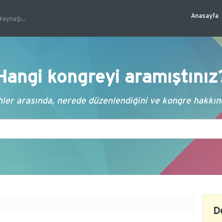
Anasayfa
kaynağı...
Hangi kongreyi aramıştınız
ler arasında, nerede düzenlendiğini ve kongre hakkında
D