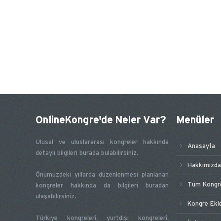
OnlineKongre'de Neler Var?
Menüler
Ulusal ve uluslararası kongreler hakkında
Anasayfa
detaylı bilgileri burada bulabilirsiniz.
Hakkımızda
Önümüzdeki yıllarda düzenlenmesi planlanan
Tüm Kongre
kongreler hakkında da bilgileri buradan
ulaşabilirsiniz.
Kongre Ekl
Türkiye kongreleri, yurtdışı kongreleri,