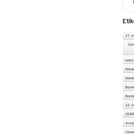
Etik
27. U
13t
Ismis
Klini
Klini
Biyo
Biyo
22. U
CERR
Acog
Cinse