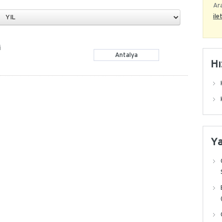
Ara
ile
i
Antalya
Hı
Y