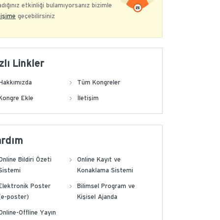
dığınız etkinliği bulamıyorsanız bizimle
tişime
geçebilirsiniz
zlı Linkler
Hakkımızda
Tüm Kongreler
Kongre Ekle
İletişim
ardım
Online Bildiri Özeti
Online Kayıt ve
Sistemi
Konaklama Sistemi
Elektronik Poster
Bilimsel Program ve
(e-poster)
Kişisel Ajanda
Online-Offline Yayın