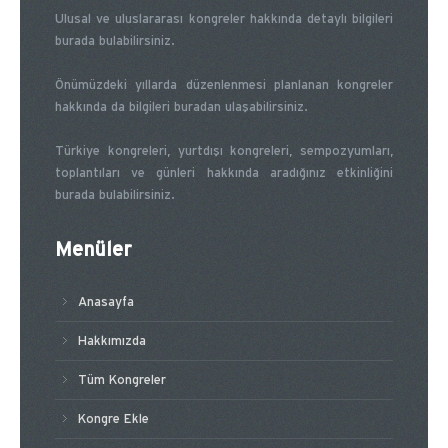
Ulusal ve uluslararası kongreler hakkında detaylı bilgileri
burada bulabilirsiniz.
Önümüzdeki yıllarda düzenlenmesi planlanan kongreler
hakkında da bilgileri buradan ulaşabilirsiniz.
Türkiye kongreleri, yurtdışı kongreleri, sempozyumları,
toplantıları ve günleri hakkında aradığınız etkinliğini
burada bulabilirsiniz.
Menüler
Anasayfa
Hakkımızda
Tüm Kongreler
Kongre Ekle