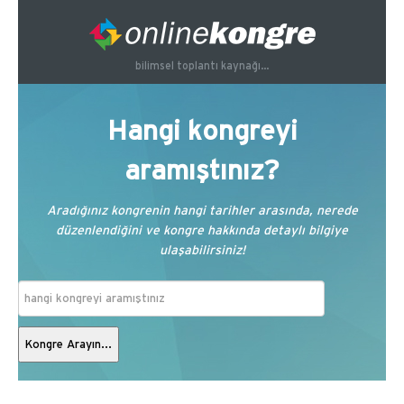
bilimsel toplantı kaynağı...
Hangi kongreyi
aramıştınız?
Aradığınız kongrenin hangi tarihler arasında, nerede
düzenlendiğini ve kongre hakkında detaylı bilgiye
ulaşabilirsiniz!