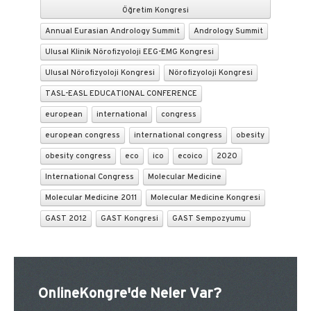
Öğretim Kongresi
Annual Eurasian Andrology Summit
Andrology Summit
Ulusal Klinik Nörofizyoloji EEG-EMG Kongresi
Ulusal Nörofizyoloji Kongresi
Nörofizyoloji Kongresi
TASL-EASL EDUCATIONAL CONFERENCE
european
international
congress
european congress
international congress
obesity
obesity congress
eco
ico
ecoico
2020
International Congress
Molecular Medicine
Molecular Medicine 2011
Molecular Medicine Kongresi
GAST 2012
GAST Kongresi
GAST Sempozyumu
OnlineKongre'de Neler Var?