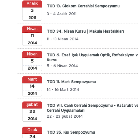
Aralık
TOD 13. Glokom Cerrahisi Sempozyumu
3
3 - 4 Aralık 2011
2011
Nisan
TOD 34. Nisan Kursu | Makula Hastalıkları
11
11 - 13 Nisan 2014
2014
Nisan
TOD 6. Esat Işık Uygulamalı Optik, Refraksiyon 
Kursu
5
5 - 6 Nisan 2014
2014
Mart
TOD 11. Mart Sempozyumu
14
14 - 16 Mart 2014
2014
Şubat
TOD VII. Canlı Cerrahi Sempozyumu - Katarakt ve 
Cerrahi Uygulamaları
22
22 - 23 Şubat 2014
2014
Ocak
TOD 35. Kış Sempozyumu
24