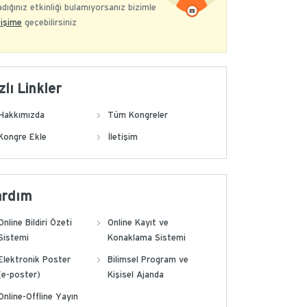
dığınız etkinliği bulamıyorsanız bizimle
tişime
geçebilirsiniz
zlı Linkler
Hakkımızda
Tüm Kongreler
Kongre Ekle
İletişim
ardım
Online Bildiri Özeti
Online Kayıt ve
Sistemi
Konaklama Sistemi
Elektronik Poster
Bilimsel Program ve
(e-poster)
Kişisel Ajanda
Online-Offline Yayın