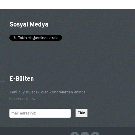
Sosyal Medya
E-Bülten
Yeni duyurulacak olan kongrelerden anında
haberdar olun.