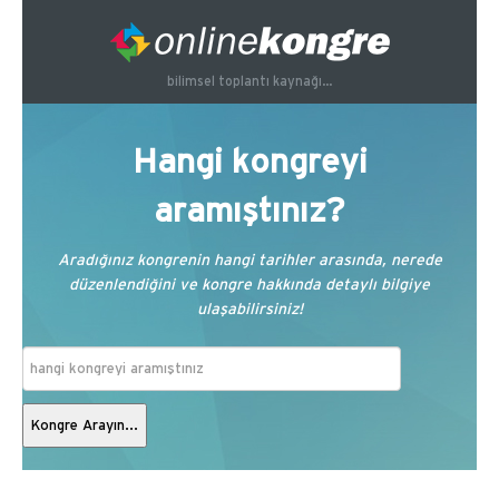
bilimsel toplantı kaynağı...
Hangi kongreyi
aramıştınız?
Aradığınız kongrenin hangi tarihler arasında, nerede
düzenlendiğini ve kongre hakkında detaylı bilgiye
ulaşabilirsiniz!