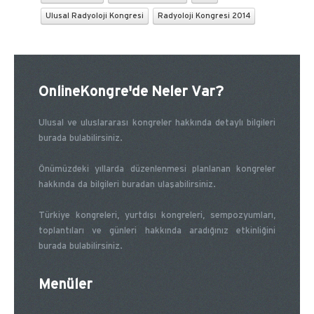
Ulusal Radyoloji Kongresi
Radyoloji Kongresi 2014
OnlineKongre'de Neler Var?
Ulusal ve uluslararası kongreler hakkında detaylı bilgileri
burada bulabilirsiniz.
Önümüzdeki yıllarda düzenlenmesi planlanan kongreler
hakkında da bilgileri buradan ulaşabilirsiniz.
Türkiye kongreleri, yurtdışı kongreleri, sempozyumları,
toplantıları ve günleri hakkında aradığınız etkinliğini
burada bulabilirsiniz.
Menüler